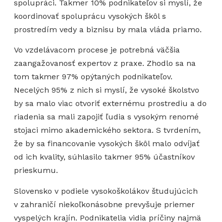
spolupráci. Takmer 10% podnikateľov si myslí, že
koordinovať spoluprácu vysokých škôl s
prostredím vedy a biznisu by mala vláda priamo.
Vo vzdelávacom procese je potrebná väčšia
zaangažovanosť expertov z praxe. Zhodlo sa na
tom takmer 97% opýtaných podnikateľov.
Necelých 95% z nich si myslí, že vysoké školstvo
by sa malo viac otvoriť externému prostrediu a do
riadenia sa mali zapojiť ľudia s vysokým renomé
stojaci mimo akademického sektora. S tvrdením,
že by sa financovanie vysokých škôl malo odvíjať
od ich kvality, súhlasilo takmer 95% účastníkov
prieskumu.
Slovensko v podiele vysokoškolákov študujúcich
v zahraničí niekoľkonásobne prevyšuje priemer
vyspelých krajín. Podnikatelia vidia príčiny najmä