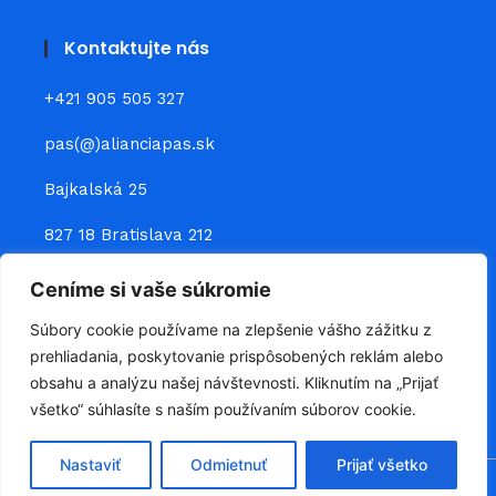
Kontaktujte nás
+421 905 505 327
pas(@)alianciapas.sk
Bajkalská 25
827 18 Bratislava 212
Ceníme si vaše súkromie
Prepojte sa s nami
Súbory cookie používame na zlepšenie vášho zážitku z
prehliadania, poskytovanie prispôsobených reklám alebo
obsahu a analýzu našej návštevnosti. Kliknutím na „Prijať
všetko“ súhlasíte s naším používaním súborov cookie.
Nastaviť
Odmietnuť
Prijať všetko
Všetky práva vyhradené © 2026, Podnikateľská aliancia
Slovenska, o.z.