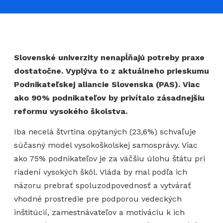
Slovenské univerzity nenapĺňajú potreby praxe
dostatočne. Vyplýva to z aktuálneho prieskumu
Podnikateľskej aliancie Slovenska (PAS). Viac
ako 90% podnikateľov by privítalo zásadnejšiu
reformu vysokého školstva.
Iba necelá štvrtina opýtaných (23,6%) schvaľuje
súčasný model vysokoškolskej samosprávy. Viac
ako 75% podnikateľov je za väčšiu úlohu štátu pri
riadení vysokých škôl. Vláda by mal podľa ich
názoru prebrať spoluzodpovednosť a vytvárať
vhodné prostredie pre podporou vedeckých
inštitúcií, zamestnávateľov a motiváciu k ich