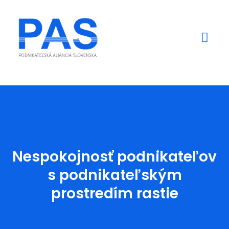
Mediálne výstupy
Nespokojnosť podnikateľov
s podnikateľským
prostredím rastie