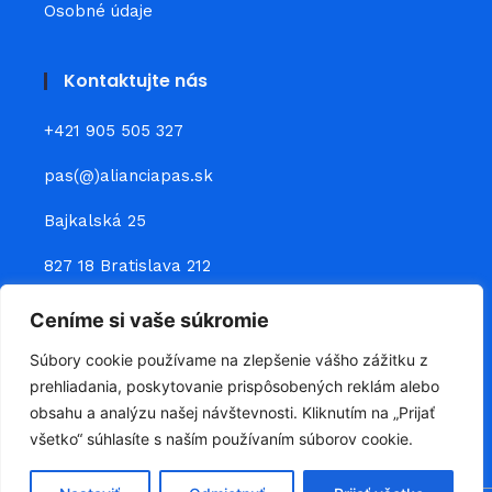
Osobné údaje
Kontaktujte nás
+421 905 505 327
pas(@)alianciapas.sk
Bajkalská 25
827 18 Bratislava 212
Ceníme si vaše súkromie
Prepojte sa s nami
Súbory cookie používame na zlepšenie vášho zážitku z
prehliadania, poskytovanie prispôsobených reklám alebo
obsahu a analýzu našej návštevnosti. Kliknutím na „Prijať
všetko“ súhlasíte s naším používaním súborov cookie.