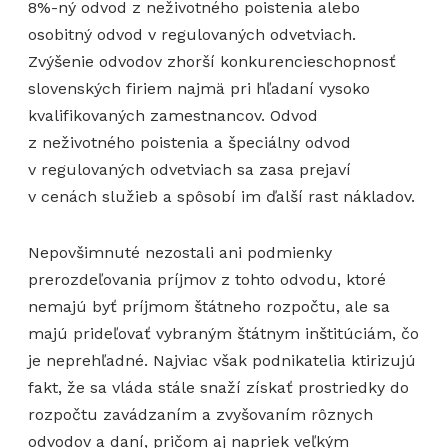
8%-ný odvod z neživotného poistenia alebo
osobitný odvod v regulovaných odvetviach.
Zvýšenie odvodov zhorší konkurencieschopnosť
slovenských firiem najmä pri hľadaní vysoko
kvalifikovaných zamestnancov. Odvod
z neživotného poistenia a špeciálny odvod
v regulovaných odvetviach sa zasa prejaví
v cenách služieb a spôsobí im ďalší rast nákladov.
Nepovšimnuté nezostali ani podmienky
prerozdeľovania príjmov z tohto odvodu, ktoré
nemajú byť príjmom štátneho rozpočtu, ale sa
majú prideľovať vybraným štátnym inštitúciám, čo
je neprehľadné. Najviac však podnikatelia ktirizujú
fakt, že sa vláda stále snaží získať prostriedky do
rozpočtu zavádzaním a zvyšovaním rôznych
odvodov a daní, pričom aj napriek veľkým