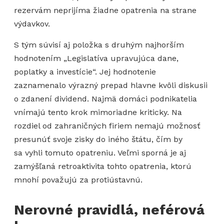
rezervám neprijíma žiadne opatrenia na strane
výdavkov.
S tým súvisí aj položka s druhým najhorším
hodnotením „Legislatíva upravujúca dane,
poplatky a investície“. Jej hodnotenie
zaznamenalo výrazný prepad hlavne kvôli diskusii
o zdanení dividend. Najmä domáci podnikatelia
vnímajú tento krok mimoriadne kriticky. Na
rozdiel od zahraničných firiem nemajú možnosť
presunúť svoje zisky do iného štátu, čím by
sa vyhli tomuto opatreniu. Veľmi sporná je aj
zamýšľaná retroaktivita tohto opatrenia, ktorú
mnohí považujú za protiústavnú.
Nerovné pravidlá, neférová