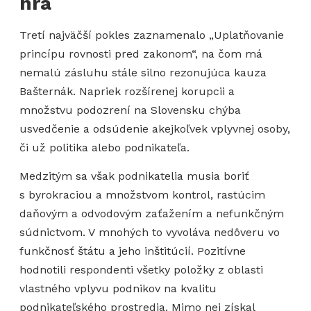
hra
Tretí najväčší pokles zaznamenalo „Uplatňovanie
princípu rovnosti pred zakonom“, na čom má
nemalú zásluhu stále silno rezonujúca kauza
Bašternák. Napriek rozšírenej korupcii a
množstvu podozrení na Slovensku chýba
usvedčenie a odsúdenie akejkoľvek vplyvnej osoby,
či už politika alebo podnikateľa.
Medzitým sa však podnikatelia musia boriť
s byrokraciou a množstvom kontrol, rastúcim
daňovým a odvodovým zaťažením a nefunkčným
súdnictvom. V mnohých to vyvoláva nedôveru vo
funkčnosť štátu a jeho inštitúcií. Pozitívne
hodnotili respondenti všetky položky z oblasti
vlastného vplyvu podnikov na kvalitu
podnikateľského prostredia. Mimo nej získal