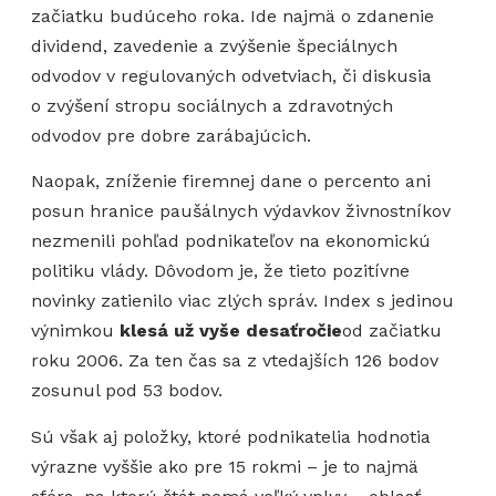
začiatku budúceho roka. Ide najmä o zdanenie
dividend, zavedenie a zvýšenie špeciálnych
odvodov v regulovaných odvetviach, či diskusia
o zvýšení stropu sociálnych a zdravotných
odvodov pre dobre zarábajúcich.
Naopak, zníženie firemnej dane o percento ani
posun hranice paušálnych výdavkov živnostníkov
nezmenili pohľad podnikateľov na ekonomickú
politiku vlády. Dôvodom je, že tieto pozitívne
novinky zatienilo viac zlých správ. Index s jedinou
výnimkou
klesá už vyše desaťročie
od začiatku
roku 2006. Za ten čas sa z vtedajších 126 bodov
zosunul pod 53 bodov.
Sú však aj položky, ktoré podnikatelia hodnotia
výrazne vyššie ako pre 15 rokmi – je to najmä