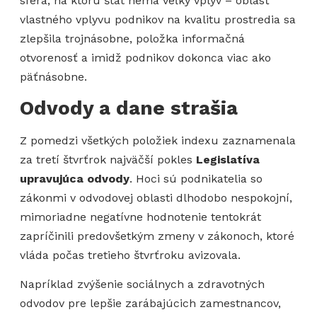
sféra, na ktorú štát nemá veľký vplyv – oblasť
vlastného vplyvu podnikov na kvalitu prostredia sa
zlepšila trojnásobne, položka informačná
otvorenosť a imidž podnikov dokonca viac ako
päťnásobne.
Odvody a dane strašia
Z pomedzi všetkých položiek indexu zaznamenala
za tretí štvrťrok najväčší pokles
Legislatíva
upravujúca odvody
. Hoci sú podnikatelia so
zákonmi v odvodovej oblasti dlhodobo nespokojní,
mimoriadne negatívne hodnotenie tentokrát
zapríčinili predovšetkým zmeny v zákonoch, ktoré
vláda počas tretieho štvrťroku avizovala.
Napríklad zvýšenie sociálnych a zdravotných
odvodov pre lepšie zarábajúcich zamestnancov,