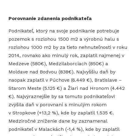
Porovnanie zdanenia podnikateľa
Podnikateľ, ktorý na svoje podnikanie potrebuje
pozemok s rozlohou 1500 m2 a výrobnú halu s
rozlohou 1000 m2 by za tieto nehnuteľnosti v roku
2014, rovnako ako minulý rok, zaplatil najmenej v
Medzeve (580€), Medzilaborciach (850€) a
Moldave nad Bodvou (838€). Najvyššiu daň by
naopak zaplatil v Púchove (6.449 €), Bratislave –
Starom Meste (5.125 €) a Žiari nad Hronom (4.442
€). Najvýraznejšie by sa tomuto podnikateľovi
zvýšila daň v porovnaní s minulým rokom
v Stropkove (+13,2 %), kde by zaplatil 1.535 €.
Medziročné zníženie dane by zaznamenal
podnikateľ v Malackách (-1,4 %), kde by zaplatil