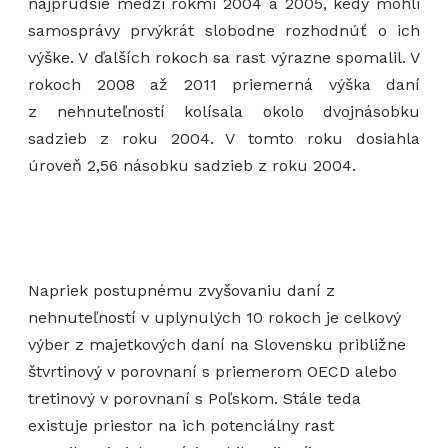
najprudšie medzi rokmi 2004 a 2005, kedy mohli
samosprávy prvýkrát slobodne rozhodnúť o ich
výške. V ďalších rokoch sa rast výrazne spomalil. V
rokoch 2008 až 2011 priemerná výška daní
z nehnuteľností kolísala okolo dvojnásobku
sadzieb z roku 2004. V tomto roku dosiahla
úroveň 2,56 násobku sadzieb z roku 2004.
Napriek postupnému zvyšovaniu daní z
nehnuteľností v uplynulých 10 rokoch je celkový
výber z majetkových daní na Slovensku približne
štvrtinový v porovnaní s priemerom OECD alebo
tretinový v porovnaní s Poľskom. Stále teda
existuje priestor na ich potenciálny rast