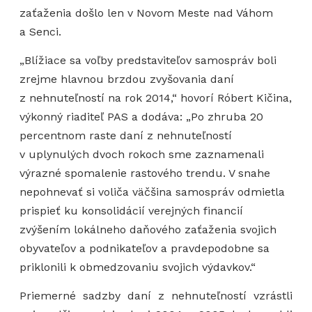
zaťaženia došlo len v Novom Meste nad Váhom
a Senci.
„Blížiace sa voľby predstaviteľov samospráv boli
zrejme hlavnou brzdou zvyšovania daní
z nehnuteľností na rok 2014,“ hovorí Róbert Kičina,
výkonný riaditeľ PAS a dodáva: „Po zhruba 20
percentnom raste daní z nehnuteľností
v uplynulých dvoch rokoch sme zaznamenali
výrazné spomalenie rastového trendu. V snahe
nepohnevať si voliča väčšina samospráv odmietla
prispieť ku konsolidácií verejných financií
zvýšením lokálneho daňového zaťaženia svojich
obyvateľov a podnikateľov a pravdepodobne sa
priklonili k obmedzovaniu svojich výdavkov.“
Priemerné sadzby daní z nehnuteľností vzrástli