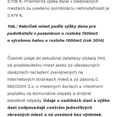
3.726 €. Priemerná výška dane v sledovaných
mestách za uvedenú kombináciu nehnuteľností je
2.479 €.
Tab.: Rebríček miest podľa výšky dane pre
podnikateľa s pozemkom o rozlohe 1500m2
a výrobnou halou o rozlohe 1000m2 (rok 2014)
Číselné údaje do aktuálnej databázy získala PAS
od predstaviteľov miest alebo zo všeobecných
záväzných nariadení zverejnených na
internetových stránkach miest a zo zákona č.
582/2004 Z.z. o miestnych daniach a miestnom
poplatku za komunálne odpady a drobné
stavebné odpady.
Údaje o sadzbách daní a výške
daní zodpovedajú centrám jednotlivých
okresných miest a sú uvedené bez výnimiek
.