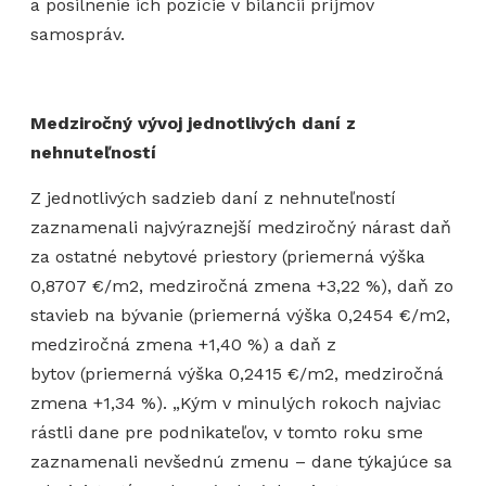
a posilnenie ich pozície v bilancii príjmov
samospráv.
Medziročný vývoj jednotlivých daní z
nehnuteľností
Z jednotlivých sadzieb daní z nehnuteľností
zaznamenali najvýraznejší medziročný nárast daň
za ostatné nebytové priestory (priemerná výška
0,8707 €/m2, medziročná zmena +3,22 %), daň zo
stavieb na bývanie (priemerná výška 0,2454 €/m2,
medziročná zmena +1,40 %) a daň z
bytov (priemerná výška 0,2415 €/m2, medziročná
zmena +1,34 %). „Kým v minulých rokoch najviac
rástli dane pre podnikateľov, v tomto roku sme
zaznamenali nevšednú zmenu – dane týkajúce sa