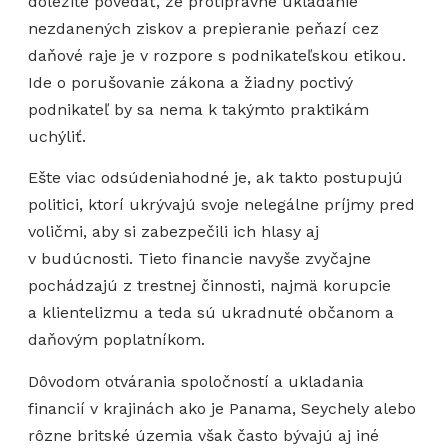
dôležité povedať, že protiprávne ukladanie
nezdanených ziskov a prepieranie peňazí cez
daňové raje je v rozpore s podnikateľskou etikou.
Ide o porušovanie zákona a žiadny poctivý
podnikateľ by sa nema k takýmto praktikám
uchýliť.
Ešte viac odsúdeniahodné je, ak takto postupujú
politici, ktorí ukrývajú svoje nelegálne príjmy pred
voličmi, aby si zabezpečili ich hlasy aj
v budúcnosti. Tieto financie navyše zvyčajne
pochádzajú z trestnej činnosti, najmä korupcie
a klientelizmu a teda sú ukradnuté občanom a
daňovým poplatníkom.
Dôvodom otvárania spoločností a ukladania
financií v krajinách ako je Panama, Seychely alebo
rôzne britské územia však často bývajú aj iné