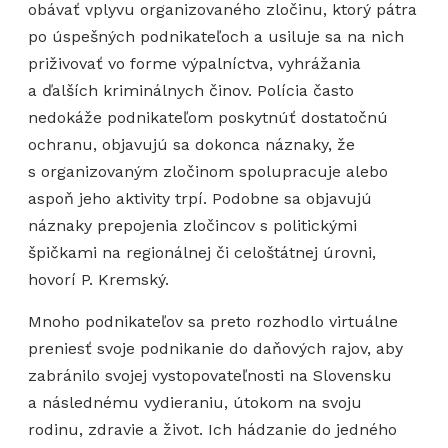
obávať vplyvu organizovaného zločinu, ktorý pátra
po úspešných podnikateľoch a usiluje sa na nich
priživovať vo forme výpalníctva, vyhrážania
a ďalších kriminálnych činov. Polícia často
nedokáže podnikateľom poskytnúť dostatočnú
ochranu, objavujú sa dokonca náznaky, že
s organizovaným zločinom spolupracuje alebo
aspoň jeho aktivity trpí. Podobne sa objavujú
náznaky prepojenia zločincov s politickými
špičkami na regionálnej či celoštátnej úrovni,
hovorí P. Kremský.
Mnoho podnikateľov sa preto rozhodlo virtuálne
preniesť svoje podnikanie do daňových rajov, aby
zabránilo svojej vystopovateľnosti na Slovensku
a následnému vydieraniu, útokom na svoju
rodinu, zdravie a život. Ich hádzanie do jedného