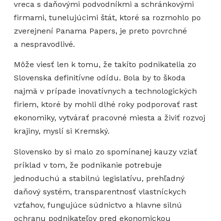
vreca s daňovými podvodníkmi a schránkovými
firmami, tunelujúcimi štát, ktoré sa rozmohlo po
zverejnení Panama Papers, je preto povrchné
a nespravodlivé.
Môže viesť len k tomu, že takíto podnikatelia zo
Slovenska definitívne odídu. Bola by to škoda
najmä v prípade inovatívnych a technologických
firiem, ktoré by mohli dlhé roky podporovať rast
ekonomiky, vytvárať pracovné miesta a živiť rozvoj
krajiny, myslí si Kremský.
Slovensko by si malo zo spomínanej kauzy vziať
príklad v tom, že podnikanie potrebuje
jednoduchú a stabilnú legislatívu, prehľadný
daňový systém, transparentnosť vlastníckych
vzťahov, fungujúce súdnictvo a hlavne silnú
ochranu podnikateľov pred ekonomickou