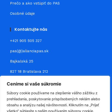
Prečo a ako vstúpiť do PAS
Osobné údaje
Kontaktujte nás
+421 905 505 327
pas(@)alianciapas.sk
Bajkalská 25
827 18 Bratislava 212
Ceníme si vaše súkromie
Prepojte sa s nami
Súbory cookie používame na zlepšenie vášho zážitku z
prehliadania, poskytovanie prispôsobených reklám alebo
obsahu a analýzu našej návštevnosti. Kliknutím na „Prijať
všetko“ súhlasíte s naším používaním súborov cookie.