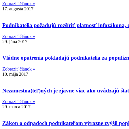
Zobraziť článok »
17. augusta 2017
Podnikatelia požadujú rozšíriť platnosť infozákona,
Zobraziť článok »
29. júna 2017
Vládne opatrenia pokladajú podnikatelia za populi
Zobraziť článok »
10. mája 2017
Nezamestna(teľ)ných je zjavne viac ako uvádzajú šta
Zobraziť článok »
29. marca 2017
Zákon o odpadoch podnikateľom výrazne zvýšil popla