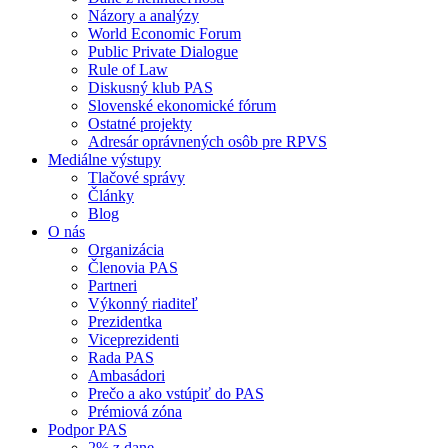
Názory a analýzy
World Economic Forum
Public Private Dialogue
Rule of Law
Diskusný klub PAS
Slovenské ekonomické fórum
Ostatné projekty
Adresár oprávnených osôb pre RPVS
Mediálne výstupy
Tlačové správy
Články
Blog
O nás
Organizácia
Členovia PAS
Partneri
Výkonný riaditeľ
Prezidentka
Viceprezidenti
Rada PAS
Ambasádori
Prečo a ako vstúpiť do PAS
Prémiová zóna
Podpor PAS
2% z dane