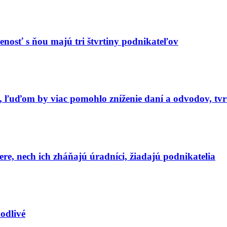
enosť s ňou majú tri štvrtiny podnikateľov
e, ľuďom by viac pomohlo zníženie daní a odvodov, tvr
ere, nech ich zháňajú úradníci, žiadajú podnikatelia
odlivé