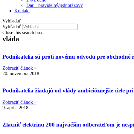
Dar – pravidelný/jednorázový
Kontakt
Vyhľadať
Vyhľadať
Close this search box.
vláda
Podnikatelia sú proti novému odvodu pre obchodné re
Zobraziť článok »
20. novembra 2018
Podnikatelia žiadajú od vlády ambicióznejšie ciele pr
Zobraziť článok »
9. apríla 2018
Zlacniť elektrinu 200 najväčším odberateľom je nesp