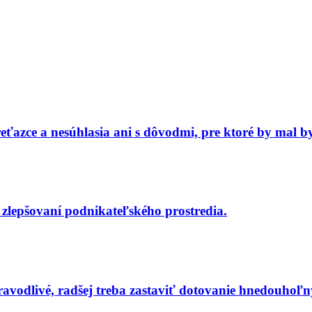
ťazce a nesúhlasia ani s dôvodmi, pre ktoré by mal b
i zlepšovaní podnikateľského prostredia.
ravodlivé, radšej treba zastaviť dotovanie hnedouhoľ