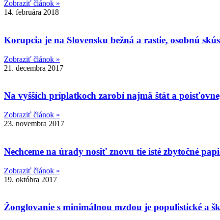
Zobraziť článok »
14. februára 2018
Korupcia je na Slovensku bežná a rastie, osobnú skús
Zobraziť článok »
21. decembra 2017
Na vyšších príplatkoch zarobí najmä štát a poisťovn
Zobraziť článok »
23. novembra 2017
Nechceme na úrady nosiť znovu tie isté zbytočné papi
Zobraziť článok »
19. októbra 2017
Žonglovanie s minimálnou mzdou je populistické a šk