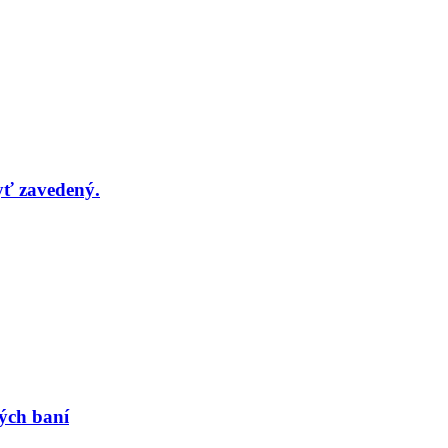
yť zavedený.
ných baní