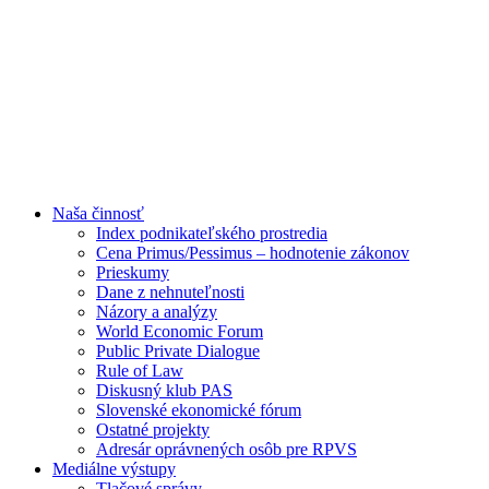
Naša činnosť
Index podnikateľského prostredia
Cena Primus/Pessimus – hodnotenie zákonov
Prieskumy
Dane z nehnuteľnosti
Názory a analýzy
World Economic Forum
Public Private Dialogue
Rule of Law
Diskusný klub PAS
Slovenské ekonomické fórum
Ostatné projekty
Adresár oprávnených osôb pre RPVS
Mediálne výstupy
Tlačové správy