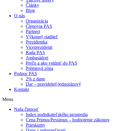
Články
Blog
O nás
Organizácia
Členovia PAS
Partneri
Výkonný riaditeľ
Prezidentka
Viceprezidenti
Rada PAS
Ambasádori
Prečo a ako vstúpiť do PAS
Prémiová zóna
Podpor PAS
2% z dane
Dar – pravidelný/jednorázový
Kontakt
Menu
Naša činnosť
Index podnikateľského prostredia
Cena Primus/Pessimus – hodnotenie zákonov
Prieskumy
Dane z nehnuteľnosti