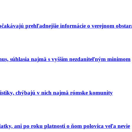
 očakávajú prehľadnejšie informácie o verejnom obstar
zmus, súhlasia najmä s vyšším nezdaniteľným minimom
tistiky, chýbajú v nich najmä rómske komunity
tky, ani po roku platnosti o ňom polovica veľa nevie