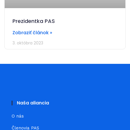
Prezidentka PAS
Zobraziť článok »
3. októbra 2023
Naša aliancia
O nás
Členovia PAS