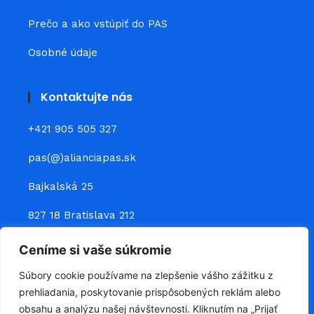
Prečo a ako vstúpiť do PAS
Osobné údaje
Kontaktujte nás
+421 905 505 327
pas(@)alianciapas.sk
Bajkalská 25
827 18 Bratislava 212
Ceníme si vaše súkromie
Prepojte sa s nami
Súbory cookie používame na zlepšenie vášho zážitku z
prehliadania, poskytovanie prispôsobených reklám alebo
obsahu a analýzu našej návštevnosti. Kliknutím na „Prijať