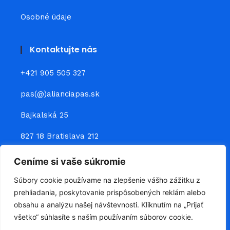
Osobné údaje
Kontaktujte nás
+421 905 505 327
pas(@)alianciapas.sk
Bajkalská 25
827 18 Bratislava 212
Ceníme si vaše súkromie
Prepojte sa s nami
Súbory cookie používame na zlepšenie vášho zážitku z
prehliadania, poskytovanie prispôsobených reklám alebo
obsahu a analýzu našej návštevnosti. Kliknutím na „Prijať
všetko“ súhlasíte s naším používaním súborov cookie.