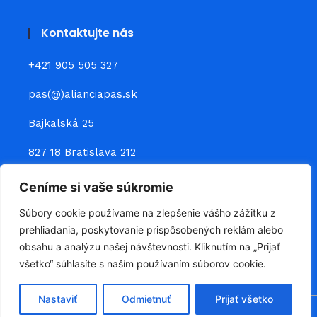
Kontaktujte nás
+421 905 505 327
pas(@)alianciapas.sk
Bajkalská 25
827 18 Bratislava 212
Ceníme si vaše súkromie
Prepojte sa s nami
Súbory cookie používame na zlepšenie vášho zážitku z
prehliadania, poskytovanie prispôsobených reklám alebo
obsahu a analýzu našej návštevnosti. Kliknutím na „Prijať
všetko“ súhlasíte s naším používaním súborov cookie.
Nastaviť
Odmietnuť
Prijať všetko
Všetky práva vyhradené © 2026, Podnikateľská aliancia