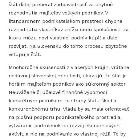
štát ďalej preberal zodpovednosť za chybné
rozhodnutia majiteľov veľkých podnikov. V
štandardnom podnikateľskom prostredí chybné
rozhodnutia vlastníkov znížia cenu spoločnosti, za
ktorú môžu noví vlastníci podnik kúpiť a ďalej
rozvíjať. Na Slovensku do tohto procesu zbytočne
vstupuje štát.
Mnohoročné skúsenosti z viacerých krajín, vrátane
nedávnej slovenskej minulosti, ukazujú, že štát je
horším majiteľom podnikov ako súkromný sektor.
Neuvážené či účelové finančné výpomoci
konkrétnym podnikom zo strany štátu škodia
konkurenčnému trhu. Vláda by sa mala orientovať
na plošnú podporu podnikateľského prostredia,
vytváranie podmienok na rozvoj ekonomických
aktivít, a nie na podnikanie vo vlastnej réžii. To by