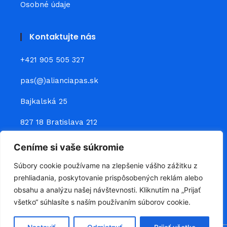
Osobné údaje
Kontaktujte nás
+421 905 505 327
pas(@)alianciapas.sk
Bajkalská 25
827 18 Bratislava 212
Ceníme si vaše súkromie
Prepojte sa s nami
Súbory cookie používame na zlepšenie vášho zážitku z
prehliadania, poskytovanie prispôsobených reklám alebo
obsahu a analýzu našej návštevnosti. Kliknutím na „Prijať
všetko“ súhlasíte s naším používaním súborov cookie.