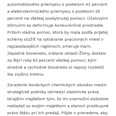
automobilového priemyslu s podielom 43 percent
a elektrotechnického priemyslu s podielom 25
percent na všetkej poskytnutej pomoci. Účelovými
stimulmi sa deformuje konkurenčné prostredie.
Pritom vládna pomoc, ktorá by mala podľa prijatej
schémy slúžiť na vytváranie pracovných miest v
najzaostalejších regiónoch, smeruje inam.
Západné Slovensko, vrátane oblasti Žiliny, dostalo
za štyri roky 63 percent všetkej pomoci, kým
stredné a východné Slovensko si napoly rozdelili
iba zvyšnú tretinu.
Zaradenie Nováckych chemických závodov medzi
strategické podniky obmedzí vlastnícke práva
terajším majiteľom tým, že im znemožní slobodne
nakladať so svojim majetkom a stanoví predkupné
právo štátu pri ich predaji. Pôjde o precedens, aby