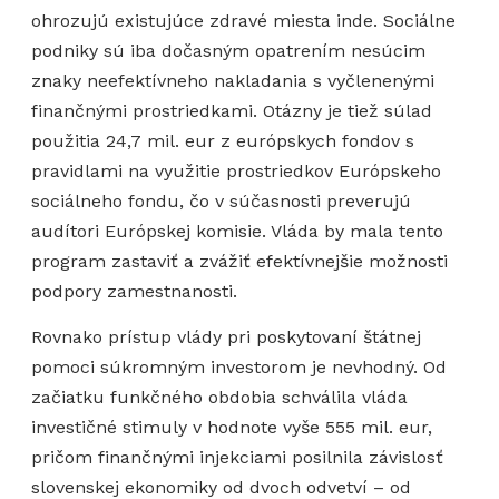
ohrozujú existujúce zdravé miesta inde. Sociálne
podniky sú iba dočasným opatrením nesúcim
znaky neefektívneho nakladania s vyčlenenými
finančnými prostriedkami. Otázny je tiež súlad
použitia 24,7 mil. eur z európskych fondov s
pravidlami na využitie prostriedkov Európskeho
sociálneho fondu, čo v súčasnosti preverujú
audítori Európskej komisie. Vláda by mala tento
program zastaviť a zvážiť efektívnejšie možnosti
podpory zamestnanosti.
Rovnako prístup vlády pri poskytovaní štátnej
pomoci súkromným investorom je nevhodný. Od
začiatku funkčného obdobia schválila vláda
investičné stimuly v hodnote vyše 555 mil. eur,
pričom finančnými injekciami posilnila závislosť
slovenskej ekonomiky od dvoch odvetví – od