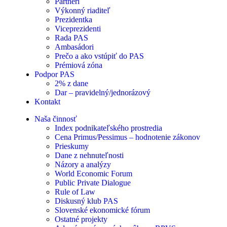
Partneri
Výkonný riaditeľ
Prezidentka
Viceprezidenti
Rada PAS
Ambasádori
Prečo a ako vstúpiť do PAS
Prémiová zóna
Podpor PAS
2% z dane
Dar – pravidelný/jednorázový
Kontakt
Naša činnosť
Index podnikateľského prostredia
Cena Primus/Pessimus – hodnotenie zákonov
Prieskumy
Dane z nehnuteľnosti
Názory a analýzy
World Economic Forum
Public Private Dialogue
Rule of Law
Diskusný klub PAS
Slovenské ekonomické fórum
Ostatné projekty