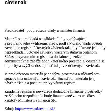
závierok
Predkladateľ: podpredseda vlády a minister financií
Materiál sa predkladá na základe úlohy vyplývajúcej
z programového vyhlásenia vlády, podľa ktorého vláda posúdi
zavedenie registra účtovných závierok tak, aby účtovné jednotky
nepredkladali účtovné závierky viacerým štátnym orgánom.
Súčasne vytvorením registra sa dosiahne aj zníženie
administratívnej záťaže podnikateľského prostredia, odstránia sa
duplicity a zvýši sa dostupnosť údajov z účtovných závierok.
V predloženom materiáli je analýza prostredia a súčasný stav
spracovania účtovných závierok. Súčasťou materiálu je aj
návrh riešenia a postupu pri vytváraní registra.
Zriadenie registra si nevyžiada dodatočné finančné prostriedky
zo štátneho rozpočtu, ale bude financované z prostriedkov
kapitoly Ministerstva financií SR.
Zdroj:
http://www.rokovanie.sk/