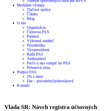
Adresár oprávnených osôb pre RPVS
Mediálne výstupy
Tlačové správy
Články
Blog
O nás
Organizácia
Členovia PAS
Partneri
Výkonný riaditeľ
Prezidentka
Viceprezidenti
Rada PAS
Ambasádori
Prečo a ako vstúpiť do PAS
Prémiová zóna
Podpor PAS
2% z dane
Dar – pravidelný/jednorázový
Kontakt
Vláda SR: Návrh registra účtovných