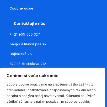
Osobné údaje
Kontaktujte nás
+421 905 505 327
pas(@)alianciapas.sk
Bajkalská 25
827 18 Bratislava 212
Ceníme si vaše súkromie
Prepojte sa s nami
Súbory cookie používame na zlepšenie vášho zážitku z
prehliadania, poskytovanie prispôsobených reklám alebo
obsahu a analýzu našej návštevnosti. Kliknutím na „Prijať
všetko“ súhlasíte s naším používaním súborov cookie.