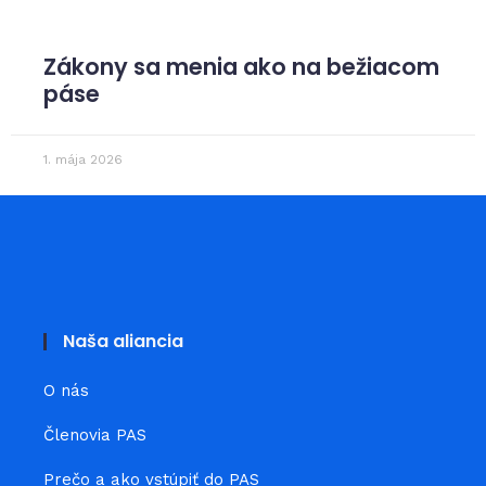
Zákony sa menia ako na bežiacom
páse
1. mája 2026
Naša aliancia
O nás
Členovia PAS
Prečo a ako vstúpiť do PAS