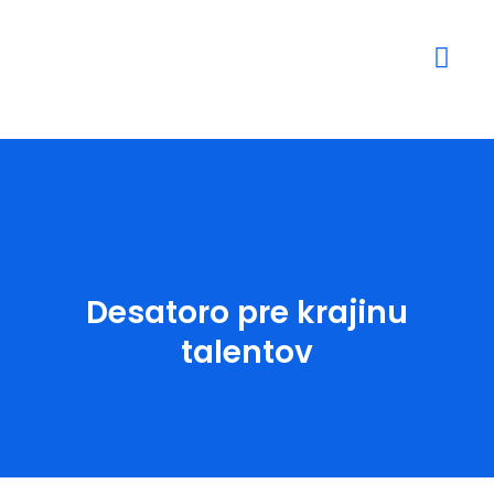
Mediálne výstupy
Desatoro pre krajinu
talentov