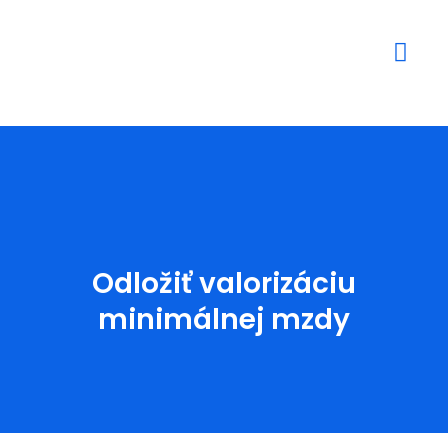
Mediálne výstupy
Odložiť valorizáciu
minimálnej mzdy