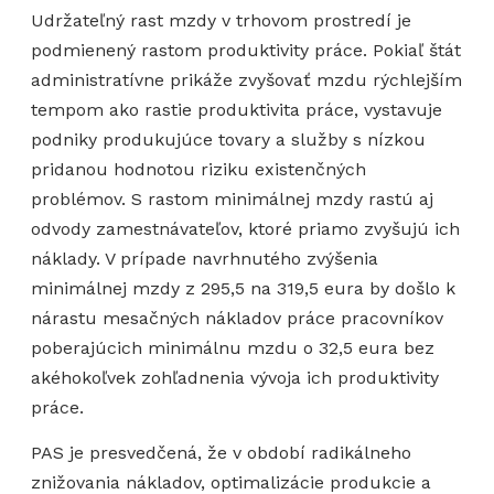
Udržateľný rast mzdy v trhovom prostredí je
podmienený rastom produktivity práce. Pokiaľ štát
administratívne prikáže zvyšovať mzdu rýchlejším
tempom ako rastie produktivita práce, vystavuje
podniky produkujúce tovary a služby s nízkou
pridanou hodnotou riziku existenčných
problémov. S rastom minimálnej mzdy rastú aj
odvody zamestnávateľov, ktoré priamo zvyšujú ich
náklady. V prípade navrhnutého zvýšenia
minimálnej mzdy z 295,5 na 319,5 eura by došlo k
nárastu mesačných nákladov práce pracovníkov
poberajúcich minimálnu mzdu o 32,5 eura bez
akéhokoľvek zohľadnenia vývoja ich produktivity
práce.
PAS je presvedčená, že v období radikálneho
znižovania nákladov, optimalizácie produkcie a