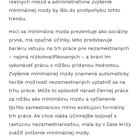
reálnych miezd a administratívne zvýšenie
minimálnej mzdy by išlo do protipohybu tohto
trendu.
Hoci sa minimálna mzda prezentuje ako sociálny
prvok, má opačné účinky, lebo predstavuje
bariéru vstupu na trh práce pre nezamestnaných
– najmä nízkokvalifikovaných – a bráni im
vykonávať prácu s nižšou pridanou hodnotou.
Zvýšenie minimálnej mzdy znamená automaticky
horšie možnosti nezamestnaných uplatniť sa na
trhu práce. Môže to spôsobiť nárast čiernej práce
za nižšiu ako minimálnu mzdu a vyčlenenie
týchto zamestnancov mimo existujúci formálny
trh práce. Ak chce vláda účinnejšie bojovať s
rastúcou nezamestnanosťou, mala by v čase krízy
zvážiť zníženie minimálnej mzdy.