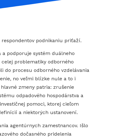
a respondentov podnikaniu priťaží.
za a podporuje systém duálneho
 celej problematiky odborného
ili do procesu odborného vzdelávania
ie, no veľmi blízke nule a to i
hlavné zmeny patria: zrušenie
systému odpadového hospodárstva a
nvestičnej pomoci, ktorej cieľom
efinícií a niektorých ustanovení.
vania agentúrnych zamestnancov. Išlo
azového dočasného pridelenia