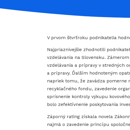
V prvom štvrťroku podnikatelia hodnot
Najpriaznivejšie zhodnotili podnika
vzdelávania na Slovensku. Zámerom 
vzdelávania a prípravy v stredných 
a prípravy. Ďalším hodnoteným opatre
napriek tomu, že zavádza pomerne r
recyklačného fondu, zavedenie orga
sprísnenie kontroly výkupu kovového 
bolo zefektívnenie poskytovania inves
Záporný rating získala novela Zákonn
najmä o zavedenie princípu spoločne