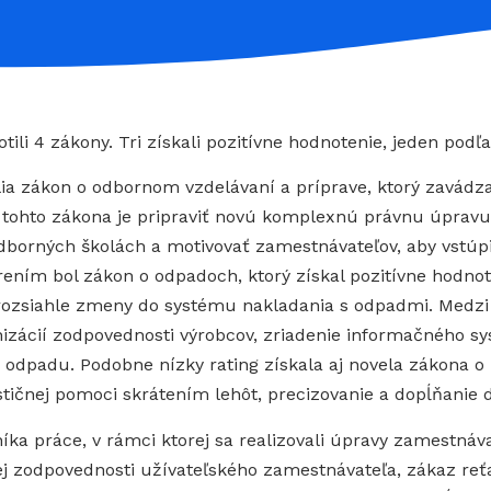
ili 4 zákony. Tri získali pozitívne hodnotenie, jeden podľ
telia zákon o odbornom vzdelávaní a príprave, ktorý zavád
tohto zákona je pripraviť novú komplexnú právnu úpravu
odborných školách a motivovať zamestnávateľov, aby vstúp
ním bol zákon o odpadoch, ktorý získal pozitívne hodnoten
ozsiahle zmeny do systému nakladania s odpadmi. Medzi 
nizácií zodpovednosti výrobcov, zriadenie informačného 
odpadu. Podobne nízky rating získala aj novela zákona o i
tičnej pomoci skrátením lehôt, precizovanie a dopĺňanie d
íka práce, v rámci ktorej sa realizovali úpravy zamestná
j zodpovednosti užívateľského zamestnávateľa, zákaz reť