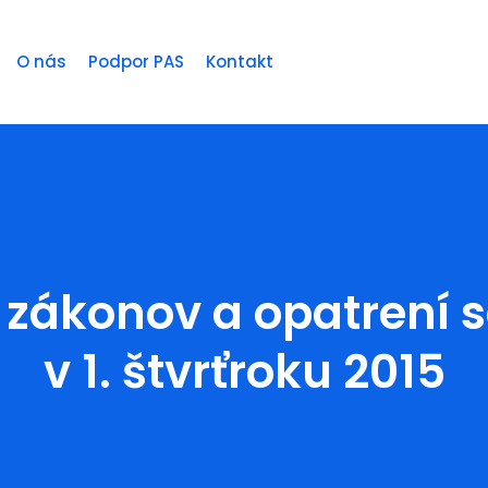
O nás
Podpor PAS
Kontakt
 zákonov a opatrení 
v 1. štvrťroku 2015