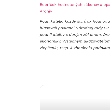
Rebríček hodnotených zákonov a opa
Archív
Podnikatelia každý štvrťrok hodnoti
hlasovali poslanci Národnej rady S
podnikateľov s daným zákonom. Druhý
ekonomiky. Výsledným ukazovateľom je
zlepšeniu, resp. k zhoršeniu podnika