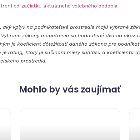
trení od začiatku aktuálneho volebného obdobia
a, aký vplyv na podnikateľské prostredie majú vybrané zá
R. Vybrané zákony a opatrenia sú hodnotené dvoma ukazov
m je koeficient dôležitosti daného zákona pre podnikate
 rating, ktorý je súčinom miery súhlasu a koeficientu dôle
teľského prostredia.
Mohlo by vás zaujímať