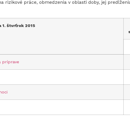
a rizikové práce, obmedzenia v oblasti doby, jej predĺžen
 1. štvrťrok 2015
 príprave
moci