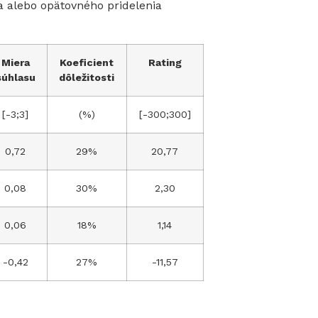
ia alebo opätovného pridelenia
Miera
Koeficient
Rating
súhlasu
dôležitosti
[-3;3]
(%)
[-300;300]
0,72
29%
20,77
0,08
30%
2,30
0,06
18%
1,14
-0,42
27%
-11,57