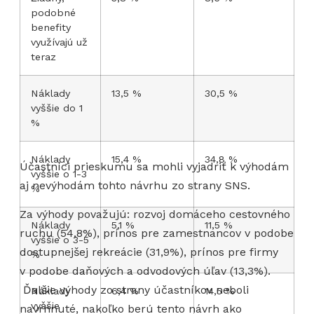
podobné
benefity
využívajú už
teraz
Náklady
13,5 %
30,5 %
vyššie do 1
%
Náklady
15,4 %
34,8 %
Účastníci prieskumu sa mohli vyjadriť k výhodám
vyššie o 1-3
aj nevýhodám tohto návrhu zo strany SNS.
%
Za výhody považujú: rozvoj domáceho cestovného
Náklady
5,1 %
11,5 %
ruchu (54,8%), prínos pre zamestnancov v podobe
vyššie o 3-5
dostupnejšej rekreácie (31,9%), prínos pre firmy
%
v podobe daňových a odvodových úľav (13,3%).
Ďalšie výhody zo strany účastníkov neboli
Náklady
6,4 %
14,5 %
vyššie
navrhnuté, nakoľko berú tento návrh ako