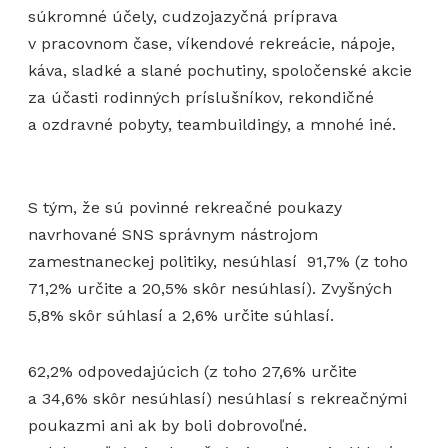
súkromné účely, cudzojazyčná príprava
v pracovnom čase, víkendové rekreácie, nápoje,
káva, sladké a slané pochutiny, spoločenské akcie
za účasti rodinných príslušníkov, rekondičné
a ozdravné pobyty, teambuildingy, a mnohé iné.
S tým, že sú povinné rekreačné poukazy
navrhované SNS správnym nástrojom
zamestnaneckej politiky, nesúhlasí 91,7% (z toho
71,2% určite a 20,5% skôr nesúhlasí). Zvyšných
5,8% skôr súhlasí a 2,6% určite súhlasí.
62,2% odpovedajúcich (z toho 27,6% určite
a 34,6% skôr nesúhlasí) nesúhlasí s rekreačnými
poukazmi ani ak by boli dobrovoľné.