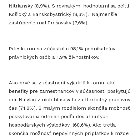
Nitriansky (8,9%). S rovnakými hodnotami sa ocitli
Košický a Banskobystrický (8,3%). Najmenšie
zastúpenie mal Prešovský (7,6%).
Prieskumu sa zúčastnilo 98,1% podnikateľov –
právnických osôb a 1,9% živnostníkov.
Ako prvé sa zúčastnení vyjadrili k tomu, aké
benefity pre zamestnancov v súčasnosti poskytujú
oni. Najviac z nich hlasovalo za flexibilný pracovný
čas (71,8%). S malým rozdielom skončila možnosť
poskytovania odmien podľa dosiahnutých
hospodárskych výsledkov (68,6%). Ako tretia
skončila možnosť nepovinných príplatkov k mzde