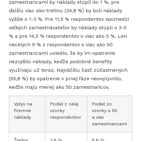
zamestnancami by náklady stúpli do 1 %, pre
ďalšiu viac ako tretinu (34,8 %) by boli náklady
vyššie o 1-3 %. Pre 11,5 % respondentov spomedzi
veľkých zamestnávateľov by náklady stúpli o 3-5
% a pre 14,5 % respondentov o viac ako 5 %. Len
necelých 9 % z respondentov s viac ako 50
zamestnancami uviedlo, že by im opatrenie
nezvýšilo náklady, keďže podobné benefity
využívajú už teraz. Najväčšiu časť zúčastnených
(55,8 %) by opatrenie v prvej fáze neovplyvnilo,
keďže majú menej ako 50 zamestnancov.
Vplyv na
Podiel z celej
Podiel zo
firemné
vzorky
vzorky s 50
náklady
respondentov
a viac
zamestnancami
Žiadny,
3,8 %
8,6 %