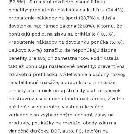
(52,6%). S malými rozdielmi skončili tieto
benefity: preplatenie nákladov na kultúru (24,4%),
preplatenie nákladov na šport (23,7%) a dlhšia
dovolenka nad rámec zákona (21,8%). K tomu, že
ponúkajú podiel na zisku sa prihlásilo (10,3%).
Preplatenie nákladov na dovolenku ponúka (5,1%).
Celkovo (6,4%) označilo, že neponúkajú žiadne
benefity pre svojich zamestnancov. Podnikatelia
taktiež ponúkajú nasledovné benefity: preventívna
zdravotná prehliadka, vzdelávanie a osobný rozvoj,
rehabilitačné masáže, akupunktúru a masáže,
trinásty plat a niektorí aj štrnásty plat, príspevok
na stravu zo sociálneho fondu nad rámec, životné
poistenie so sporením, vlastné rekreačné
zariadenie so zvýhodnenými cenami, zľavy na
produkty, poukážky na masáže, obedy zdarma,
vianočné darčeky, DDP, auto, PC, telefón na