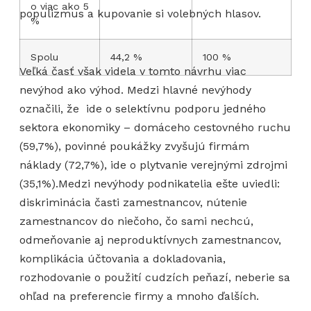
o viac ako 5
populizmus a kupovanie si volebných hlasov.
%
Spolu
44,2 %
100 %
Veľká časť však videla v tomto návrhu viac
nevýhod ako výhod. Medzi hlavné nevýhody
označili, že ide o selektívnu podporu jedného
sektora ekonomiky – domáceho cestovného ruchu
(59,7%), povinné poukážky zvyšujú firmám
náklady (72,7%), ide o plytvanie verejnými zdrojmi
(35,1%).Medzi nevýhody podnikatelia ešte uviedli:
diskriminácia časti zamestnancov, nútenie
zamestnancov do niečoho, čo sami nechcú,
odmeňovanie aj neproduktívnych zamestnancov,
komplikácia účtovania a dokladovania,
rozhodovanie o použití cudzích peňazí, neberie sa
ohľad na preferencie firmy a mnoho ďalších.