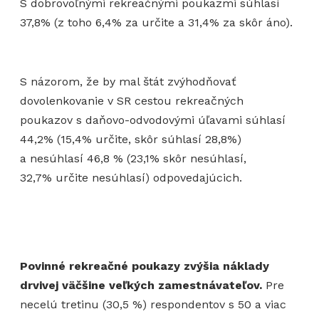
S dobrovoľnými rekreačnými poukazmi súhlasí
37,8% (z toho 6,4% za určite a 31,4% za skôr áno).
S názorom, že by mal štát zvýhodňovať
dovolenkovanie v SR cestou rekreačných
poukazov s daňovo-odvodovými úľavami súhlasí
44,2% (15,4% určite, skôr súhlasí 28,8%)
a nesúhlasí 46,8 % (23,1% skôr nesúhlasí,
32,7% určite nesúhlasí) odpovedajúcich.
Povinné rekreačné poukazy zvýšia náklady
drvivej väčšine veľkých zamestnávateľov.
Pre
necelú tretinu (30,5 %) respondentov s 50 a viac