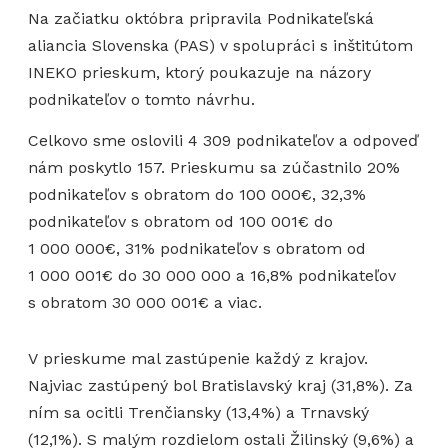
Na začiatku októbra pripravila Podnikateľská
aliancia Slovenska (PAS) v spolupráci s inštitútom
INEKO prieskum, ktorý poukazuje na názory
podnikateľov o tomto návrhu.
Celkovo sme oslovili 4 309 podnikateľov a odpoveď
nám poskytlo 157. Prieskumu sa zúčastnilo 20%
podnikateľov s obratom do 100 000€, 32,3%
podnikateľov s obratom od 100 001€ do
1 000 000€, 31% podnikateľov s obratom od
1 000 001€ do 30 000 000 a 16,8% podnikateľov
s obratom 30 000 001€ a viac.
V prieskume mal zastúpenie každý z krajov.
Najviac zastúpený bol Bratislavský kraj (31,8%). Za
ním sa ocitli Trenčiansky (13,4%) a Trnavský
(12,1%). S malým rozdielom ostali Žilinský (9,6%) a