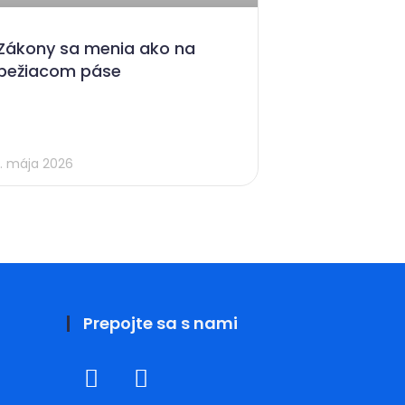
Zákony sa menia ako na
bežiacom páse
1. mája 2026
Prepojte sa s nami