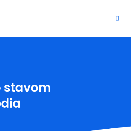
o stavom
edia