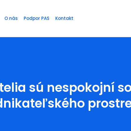
O nás
Podpor PAS
Kontakt
telia sú nespokojní s
nikateľského prostr