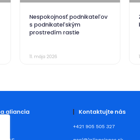
Nespokojnosť podnikateľov
s podnikateľským
prostredím rastie
11. mája 2026
a aliancia
Kontaktujte nás
+421 905 505 327
ia PAS
pas(@)alianciapas.sk