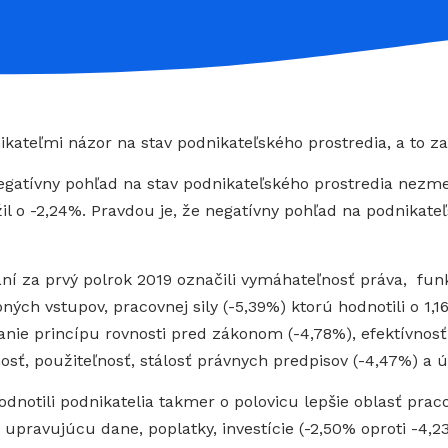
kateľmi názor na stav podnikateľského prostredia, a to za 
egatívny pohľad na stav podnikateľského prostredia nezme
il o -2,24%. Pravdou je, že negatívny pohľad na podnikate
aní za prvý polrok 2019 označili vymáhateľnosť práva, fun
bných vstupov, pracovnej sily (-5,39%) ktorú hodnotili o 1
nie princípu rovnosti pred zákonom (-4,78%), efektívnosť
osť, použiteľnosť, stálosť právnych predpisov (-4,47%) a
otili podnikatelia takmer o polovicu lepšie oblasť pracov
y upravujúcu dane, poplatky, investície (-2,50% oproti -4,23