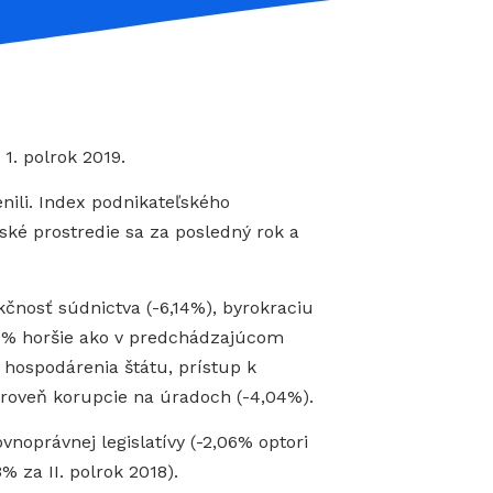
1. polrok 2019.
nili. Index podnikateľského
ľské prostredie sa za posledný rok a
kčnosť súdnictva (-6,14%), byrokraciu
,16% horšie ako v predchádzajúcom
 hospodárenia štátu, prístup k
 úroveň korupcie na úradoch (-4,04%).
noprávnej legislatívy (-2,06% optori
% za II. polrok 2018).