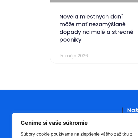
Novela miestnych daní
môže mať nezamýšlané
dopady na malé a stredné
podniky
15. mája 2026
Naš
Ceníme si vaše súkromie
O nás
Súbory cookie používame na zlepšenie vášho zážitku z
Členov