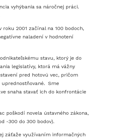
ncia vyhýbania sa náročnej práci.
.
v roku 2001 začínal na 100 bodoch,
egatívne naladení v hodnotení
podnikateľskému stavu, ktorý je do
nia legislatívy, ktorá má vážny
ostavení pred hotovú vec, pričom
sú uprednostňované. Sme
áve snaha stavať ich do konfrontácie
jviac poškodí novela ústavného zákona,
d -300 do 300 bodov).
nej záťaže využívaním informačných