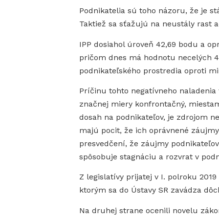
Podnikatelia sú toho názoru, že je st
Taktiež sa sťažujú na neustály rast a
IPP dosiahol úroveň 42,69 bodu a op
pričom dnes má hodnotu necelých 43 
podnikateľského prostredia oproti mi
Príčinu tohto negatívneho naladenia v
značnej miery konfrontačný, miestami
dosah na podnikateľov, je zdrojom ne
majú pocit, že ich oprávnené záujm
presvedčení, že záujmy podnikateľov,
spôsobuje stagnáciu a rozvrat v podn
Z legislatívy prijatej v I. polroku 2
ktorým sa do Ústavy SR zavádza dôc
Na druhej strane ocenili novelu zák