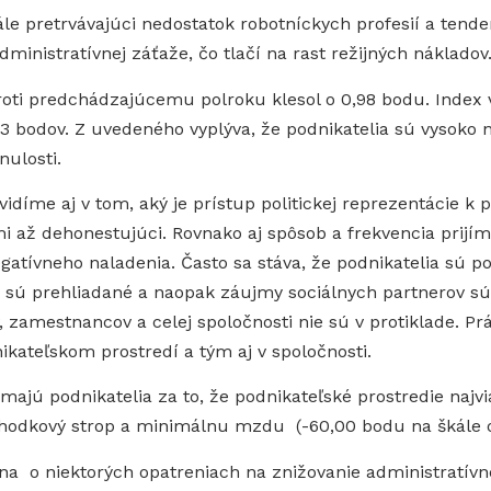
ále pretrvávajúci nedostatok robotníckych profesií a tende
dministratívnej záťaže, čo tlačí na rast režijných nákladov
roti predchádzajúcemu polroku klesol o 0,98 bodu. Index 
bodov. Z uvedeného vyplýva, že podnikatelia sú vysoko n
nulosti.
idíme aj v tom, aký je prístup politickej reprezentácie k 
 až dehonestujúci. Rovnako aj spôsob a frekvencia prijíma
gatívneho naladenia. Často sa stáva, že podnikatelia sú p
y sú prehliadané a naopak záujmy sociálnych partnerov 
 zamestnancov a celej spoločnosti nie sú v protiklade. Pr
ikateľskom prostredí a tým aj v spoločnosti.
019 majú podnikatelia za to, že podnikateľské prostredie na
hodkový strop a minimálnu mzdu (-60,00 bodu na škále o
ona o niektorých opatreniach na znižovanie administratív