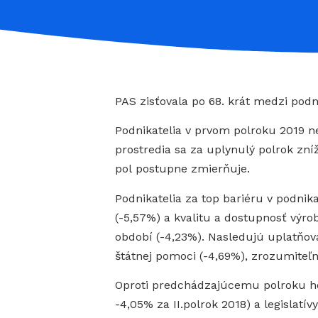
PAS zisťovala po 68. krát medzi podni
Podnikatelia v prvom polroku 2019 n
prostredia sa za uplynulý polrok zníž
pol postupne zmierňuje.
Podnikatelia za top bariéru v podnik
(-5,57%) a kvalitu a dostupnosť výro
období (-4,23%). Nasledujú uplatňova
štátnej pomoci (-4,69%), zrozumiteľn
Oproti predchádzajúcemu polroku hodn
-4,05% za II.polrok 2018) a legislatív