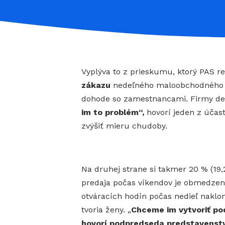
Vyplýva to z prieskumu, ktorý PAS re
zákazu
nedeľného maloobchodného pr
dohode so zamestnancami. Firmy dek
im to problém“,
hovorí jeden z úča
zvýšiť mieru chudoby.
Na druhej strane si takmer 20 % (19,
predaja počas víkendov je obmedzen
otváracích hodín počas nedieľ naklo
tvoria ženy. „
Chceme im vytvoriť pod
hovorí podpredseda predstavenstv