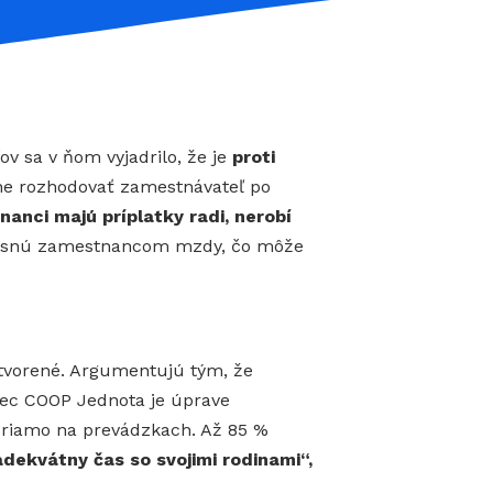
v sa v ňom vyjadrilo, že je
proti
ne rozhodovať zamestnávateľ po
anci majú príplatky radi, nerobí
 klesnú zamestnancom mzdy, čo môže
zatvorené. Argumentujú tým, že
zec COOP Jednota je úprave
 priamo na prevádzkach. Až 85 %
dekvátny čas so svojimi rodinami“,