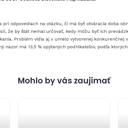
ia pri odpovediach na otázku, či má byť otváracia doba o
slí, že by štát nemal určovať, kedy môžu byť ich prevádz
ania. Problém vidia aj v umelo vytvorenej konkurenčnej v
názor má 13,5 % opýtaných podnikateľov, podľa ktorých je
Mohlo by vás zaujímať