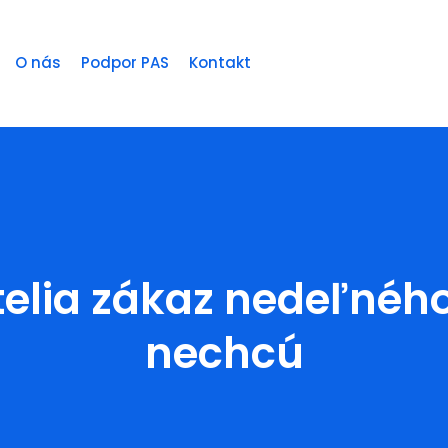
O nás
Podpor PAS
Kontakt
elia zákaz nedeľnéh
nechcú