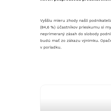
Vyššiu mieru zhody našli podnikatel
(84,6 %) účastníkov prieskumu si my
neprimeraný zásah do slobody podnik
budú mať zo zákazu výnimku. Opačný 
v poriadku.