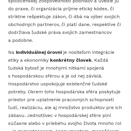
spoločenskej zodpovednosti podnikov a uvedie ju
do praxe, či organizácia prijme etický kódex, či
striktne rešpektuje zákon, či dbá na výber svojich
obchodných partnerov, či platí dane, respektíve či
dodržiava ľudské práva svojich zamestnancov
a podobne.
Na
individuálnej úrovni
je nositeľom integrácie
etiky a ekonomiky
konkrétny človek
. Každá
ľudská bytosť je mnohými nitkami spojená
s hospodárskou sférou a je od nej závislá.
Hospodárstvo uspokojuje existenčné ľudské
potreby. Okrem toho hospodárska sféra poskytuje
priestor pre uplatnenie pracovných schopností
ľudí, realizáciu, ale aj množstvo produktov pre ich
zábavu. Jednotlivec v hospodárskej sfére plní
súčasne alebo v priebehu svojho života mnoho rol