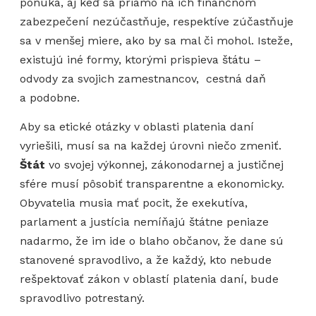
ponúka, aj keď sa priamo na ich finančnom
zabezpečení nezúčastňuje, respektíve zúčastňuje
sa v menšej miere, ako by sa mal či mohol. Isteže,
existujú iné formy, ktorými prispieva štátu –
odvody za svojich zamestnancov, cestná daň
a podobne.
Aby sa etické otázky v oblasti platenia daní
vyriešili, musí sa na každej úrovni niečo zmeniť.
Štát
vo svojej výkonnej, zákonodarnej a justičnej
sfére musí pôsobiť transparentne a ekonomicky.
Obyvatelia musia mať pocit, že exekutíva,
parlament a justícia nemíňajú štátne peniaze
nadarmo, že im ide o blaho občanov, že dane sú
stanovené spravodlivo, a že každý, kto nebude
rešpektovať zákon v oblastí platenia daní, bude
spravodlivo potrestaný.