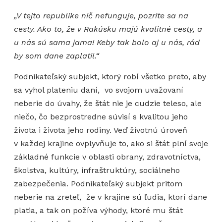
„V tejto republike nič nefunguje, pozrite sa na
cesty. Ako to, že v Rakúsku majú kvalitné cesty, a
u nás sú sama jama! Keby tak bolo aj u nás, rád
by som dane zaplatil.“
Podnikateľský subjekt, ktorý robí všetko preto, aby
sa vyhol plateniu daní, vo svojom uvažovaní
neberie do úvahy, že štát nie je cudzie teleso, ale
niečo, čo bezprostredne súvisí s kvalitou jeho
života i života jeho rodiny. Veď životnú úroveň
v každej krajine ovplyvňuje to, ako si štát plní svoje
základné funkcie v oblasti obrany, zdravotníctva,
školstva, kultúry, infraštruktúry, sociálneho
zabezpečenia. Podnikateľský subjekt pritom
neberie na zreteľ, že v krajine sú ľudia, ktorí dane
platia, a tak on požíva výhody, ktoré mu štát