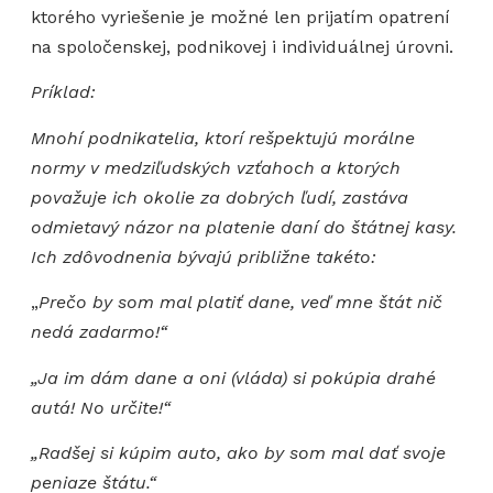
ktorého vyriešenie je možné len prijatím opatrení
na spoločenskej, podnikovej i individuálnej úrovni.
Príklad:
Mnohí podnikatelia, ktorí rešpektujú morálne
normy v medziľudských vzťahoch a ktorých
považuje ich okolie za dobrých ľudí, zastáva
odmietavý názor na platenie daní do štátnej kasy.
Ich zdôvodnenia bývajú približne takéto:
„
Prečo by som mal platiť dane, veď mne štát nič
nedá zadarmo!“
„Ja im dám dane a oni (vláda) si pokúpia drahé
autá! No určite!“
„Radšej si kúpim auto, ako by som mal dať svoje
peniaze štátu.“