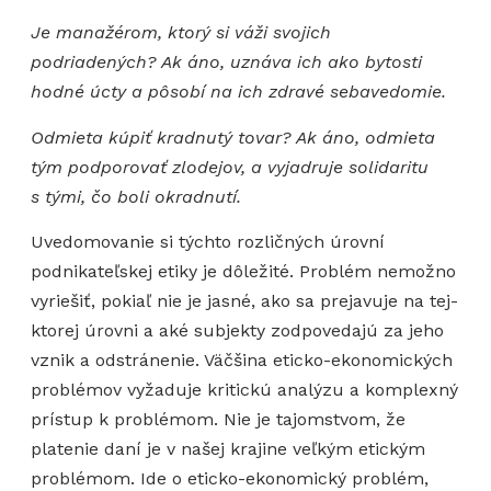
Je manažérom, ktorý si váži svojich
podriadených? Ak áno, uznáva ich ako bytosti
hodné úcty a pôsobí na ich zdravé sebavedomie.
Odmieta kúpiť kradnutý tovar? Ak áno, odmieta
tým podporovať zlodejov, a vyjadruje solidaritu
s tými, čo boli okradnutí.
Uvedomovanie si týchto rozličných úrovní
podnikateľskej etiky je dôležité. Problém nemožno
vyriešiť, pokiaľ nie je jasné, ako sa prejavuje na tej-
ktorej úrovni a aké subjekty zodpovedajú za jeho
vznik a odstránenie. Väčšina eticko-ekonomických
problémov vyžaduje kritickú analýzu a komplexný
prístup k problémom. Nie je tajomstvom, že
platenie daní je v našej krajine veľkým etickým
problémom. Ide o eticko-ekonomický problém,