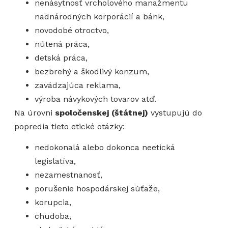
nenásytnosť vrcholového manažmentu
nadnárodných korporácií a bánk,
novodobé otroctvo,
nútená práca,
detská práca,
bezbrehý a škodlivý konzum,
zavádzajúca reklama,
výroba návykových tovarov atď.
Na úrovni
spoločenskej (štátnej)
vystupujú do
popredia tieto etické otázky:
nedokonalá alebo dokonca neetická
legislatíva,
nezamestnanosť,
porušenie hospodárskej súťaže,
korupcia,
chudoba,