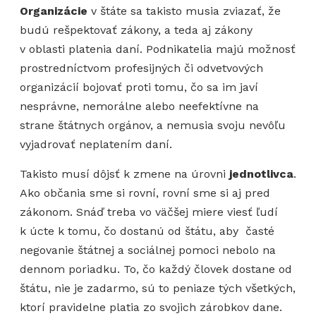
Organizácie
v štáte sa takisto musia zviazať, že
budú rešpektovať zákony, a teda aj zákony
v oblasti platenia daní. Podnikatelia majú možnosť
prostredníctvom profesijných či odvetvových
organizácií bojovať proti tomu, čo sa im javí
nesprávne, nemorálne alebo neefektívne na
strane štátnych orgánov, a nemusia svoju nevôľu
vyjadrovať neplatením daní.
Takisto musí dôjsť k zmene na úrovni
jednotlivca
.
Ako občania sme si rovní, rovní sme si aj pred
zákonom. Snáď treba vo väčšej miere viesť ľudí
k úcte k tomu, čo dostanú od štátu, aby časté
negovanie štátnej a sociálnej pomoci nebolo na
dennom poriadku. To, čo každý človek dostane od
štátu, nie je zadarmo, sú to peniaze tých všetkých,
ktorí pravidelne platia zo svojich zárobkov dane.