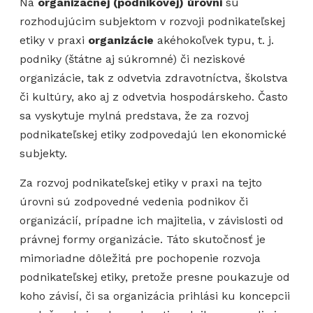
Na
organizačnej (podnikovej) úrovni
sú
rozhodujúcim subjektom v rozvoji podnikateľskej
etiky v praxi
organizácie
akéhokoľvek typu, t. j.
podniky (štátne aj súkromné) či neziskové
organizácie, tak z odvetvia zdravotníctva, školstva
či kultúry, ako aj z odvetvia hospodárskeho. Často
sa vyskytuje mylná predstava, že za rozvoj
podnikateľskej etiky zodpovedajú len ekonomické
subjekty.
Za rozvoj podnikateľskej etiky v praxi na tejto
úrovni sú zodpovedné vedenia podnikov či
organizácií, prípadne ich majitelia, v závislosti od
právnej formy organizácie. Táto skutočnosť je
mimoriadne dôležitá pre pochopenie rozvoja
podnikateľskej etiky, pretože presne poukazuje od
koho závisí, či sa organizácia prihlási ku koncepcii