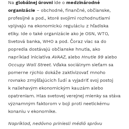
Na
globálnej úrovni
ide o
medzinárodné
organizácie
– obchodné, finančné, občianske,
profesijné a pod., ktoré svojimi rozhodnutiami
vplývajú na ekonomickú reguláciu z hľadiska
etiky. Ide o také organizácie ako je OSN, WTO,
Svetová banka, WHO a pod. Čoraz viac sa do
popredia dostávajú občianske hnutia, ako
napríklad iniciatíva
AVAAZ
, alebo
Hnutie 99
alebo
Occupy Wall Street.
Vďaka sociálnym sieťam sa
pomerne rýchlo dokáže zaktivizovať mnoho
rovnako zmýšľajúcich ľudí a vyjadriť svoj postoj
k naliehavým ekonomickým kauzám alebo
opatreniam. Hlas svetovej verejnej mienky sa stáva
významným faktorom v boji proti neetickému
konaniu v ekonomike.
Napríklad, nedávno priniesli médiá správu