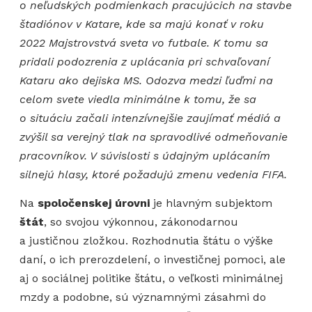
o neľudských podmienkach pracujúcich na stavbe
štadiónov v Katare, kde sa majú konať v roku
2022 Majstrovstvá sveta vo futbale. K tomu sa
pridali podozrenia z uplácania pri schvaľovaní
Kataru ako dejiska MS. Odozva medzi ľuďmi na
celom svete viedla minimálne k tomu, že sa
o situáciu začali intenzívnejšie zaujímať médiá a
zvýšil sa verejný tlak na spravodlivé odmeňovanie
pracovníkov. V súvislosti s údajným uplácaním
silnejú hlasy, ktoré požadujú zmenu vedenia FIFA.
Na
spoločenskej úrovni
je hlavným subjektom
štát
, so svojou výkonnou, zákonodarnou
a justičnou zložkou. Rozhodnutia štátu o výške
daní, o ich prerozdelení, o investičnej pomoci, ale
aj o sociálnej politike štátu, o veľkosti minimálnej
mzdy a podobne, sú významnými zásahmi do