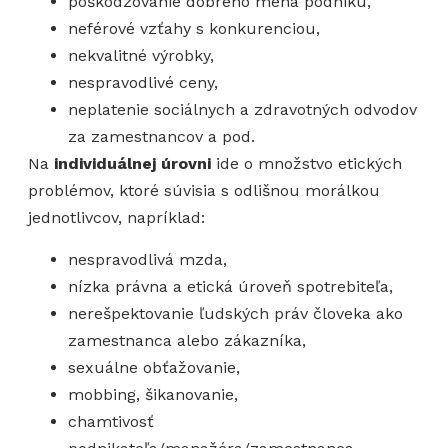
poškodzovanie dobrého mena podniku,
neférové vzťahy s konkurenciou,
nekvalitné výrobky,
nespravodlivé ceny,
neplatenie sociálnych a zdravotných odvodov
za zamestnancov a pod.
Na
individuálnej úrovni
ide o množstvo etických
problémov, ktoré súvisia s odlišnou morálkou
jednotlivcov, napríklad:
nespravodlivá mzda,
nízka právna a etická úroveň spotrebiteľa,
nerešpektovanie ľudských práv človeka ako
zamestnanca alebo zákazníka,
sexuálne obťažovanie,
mobbing, šikanovanie,
chamtivosť