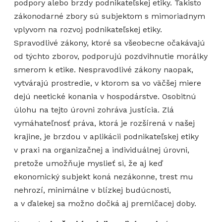
podpory alebo brzdy podnikateľskej etiky. Takisto
zákonodarné zbory sú subjektom s mimoriadnym
vplyvom na rozvoj podnikateľskej etiky.
Spravodlivé zákony, ktoré sa všeobecne očakávajú
od týchto zborov, podporujú pozdvihnutie morálky
smerom k etike. Nespravodlivé zákony naopak,
vytvárajú prostredie, v ktorom sa vo väčšej miere
dejú neetické konania v hospodárstve. Osobitnú
úlohu na tejto úrovni zohráva justícia. Zlá
vymáhateľnosť práva, ktorá je rozšírená v našej
krajine, je brzdou v aplikácii podnikateľskej etiky
v praxi na organizačnej a individuálnej úrovni,
pretože umožňuje myslieť si, že aj keď
ekonomický subjekt koná nezákonne, trest mu
nehrozí, minimálne v blízkej budúcnosti,
a v ďalekej sa možno dočká aj premlčacej doby.