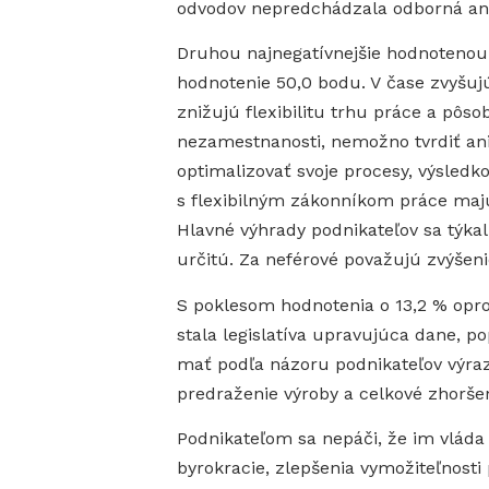
odvodov nepredchádzala odborná ana
Druhou najnegatívnejšie hodnotenou p
hodnotenie 50,0 bodu. V čase zvyšuj
znižujú flexibilitu trhu práce a pôso
nezamestnanosti, nemožno tvrdiť ani 
optimalizovať svoje procesy, výsledk
s flexibilným zákonníkom práce maj
Hlavné výhrady podnikateľov sa týk
určitú. Za neférové považujú zvýšeni
S poklesom hodnotenia o 13,2 % opr
stala legislatíva upravujúca dane, po
mať podľa názoru podnikateľov výraz
predraženie výroby a celkové zhorše
Podnikateľom sa nepáči, že im vláda
byrokracie, zlepšenia vymožiteľnosti