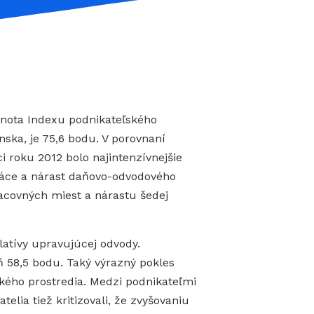
dnota Indexu podnikateľského
nska, je 75,6 bodu. V porovnaní
 roku 2012 bolo najintenzívnejšie
práce a nárast daňovo-odvodového
racovných miest a nárastu šedej
slatívy upravujúcej odvody.
ň 58,5 bodu. Taký výrazný pokles
kého prostredia. Medzi podnikateľmi
lia tiež kritizovali, že zvyšovaniu