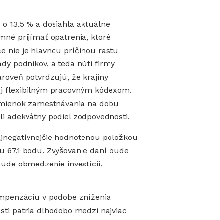
.
 o 13,5 % a dosiahla aktuálne
né prijímať opatrenia, ktoré
ce nie je hlavnou príčinou rastu
dy podnikov, a teda núti firmy
roveň potvrdzujú, že krajiny
ej flexibilným pracovným kódexom.
odmienok zamestnávania na dobu
li adekvátny podiel zodpovednosti.
jnegatívnejšie hodnotenou položkou
otu 67,1 bodu. Zvyšovanie daní bude
ude obmedzenie investícií,
ompenzáciu v podobe zníženia
sti patria dlhodobo medzi najviac