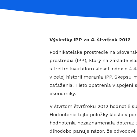
Výsledky IPP za 4. štvrťrok 2012
Podnikateľské prostredie na Slovens
prostredia (IPP), ktorý na základe v
s tretím kvartálom klesol index o 4,
v celej histórii merania IPP. Skeps
zaťaženia. Tieto opatrenia v spojení
ekonomiky.
V štvrtom štvrťroku 2012 hodnotili sl
Hodnotenie tejto položky kleslo v po
hodnotenia nezaznamenala doteraz ži
dlhodobo panuje názor, že odvodové za