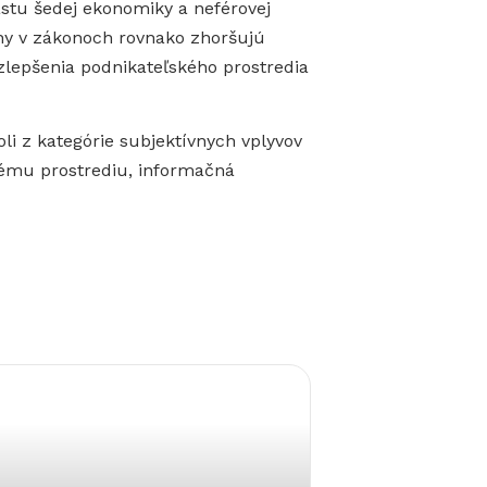
stu šedej ekonomiky a neférovej
eny v zákonoch rovnako zhoršujú
lepšenia podnikateľského prostredia
i z kategórie subjektívnych vplyvov
tnému prostrediu, informačná