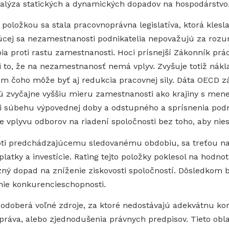
lýza statických a dynamických dopadov na hospodárstvo
oložkou sa stala pracovnoprávna legislatíva, ktorá klesla
úcej sa nezamestnanosti podnikatelia nepovažujú za rozum
bia proti rastu zamestnanosti. Hoci prísnejší Zákonník prá
to, že na nezamestnanosť nemá vplyv. Zvyšuje totiž nákla
om čoho môže byť aj redukcia pracovnej sily. Dáta OECD zá
ú zvyčajne vyššiu mieru zamestnanosti ako krajiny s men
ali súbehu výpovednej doby a odstupného a sprísnenia p
e vplyvu odborov na riadení spoločnosti bez toho, aby nies
oti predchádzajúcemu sledovanému obdobiu, sa treťou na
platky a investície. Rating tejto položky poklesol na hodn
ný dopad na zníženie ziskovosti spoločností. Dôsledkom b
nie konkurencieschopnosti.
 odoberá voľné zdroje, za ktoré nedostávajú adekvátnu k
 práva, alebo zjednodušenia právnych predpisov. Tieto obla