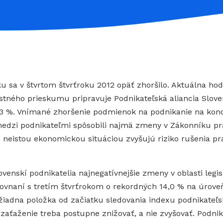
ku sa v štvrtom štvrťroku 2012 opäť zhoršilo. Aktuálna ho
lastného prieskumu pripravuje Podnikateľská aliancia Slove
43 %. Vnímané zhoršenie podmienok na podnikanie na konci
u medzi podnikateľmi spôsobili najmä zmeny v Zákonníku 
 s neistou ekonomickou situáciou zvyšujú riziko rušenia p
ovenskí podnikatelia najnegatívnejšie zmeny v oblasti legi
rovnaní s tretím štvrťrokom o rekordných 14,0 % na úrove
adna položka od začiatku sledovania indexu podnikateľs
ťaženie treba postupne znižovať, a nie zvyšovať. Podnikate