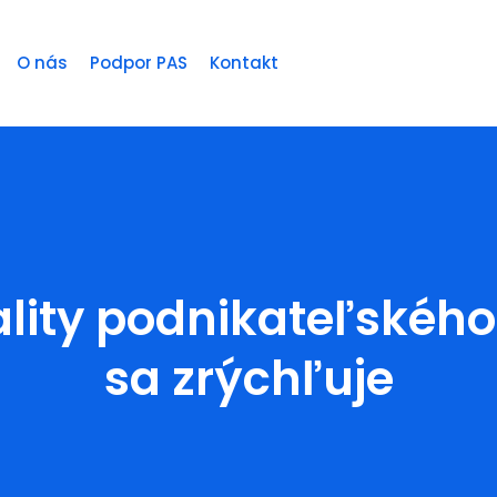
O nás
Podpor PAS
Kontakt
lity podnikateľského
sa zrýchľuje