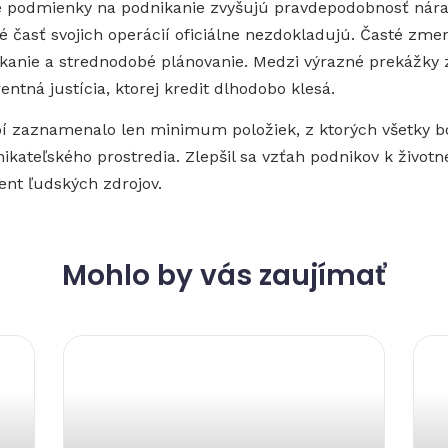
né podmienky na podnikanie zvyšujú pravdepodobnosť nára
é časť svojich operácií oficiálne nezdokladujú. Časté zm
anie a strednodobé plánovanie. Medzi výrazné prekážky z
entná justícia, ktorej kredit dlhodobo klesá.
zaznamenalo len minimum položiek, z ktorých všetky bol
nikateľského prostredia. Zlepšil sa vzťah podnikov k živo
ent ľudských zdrojov.
Mohlo by vás zaujímať