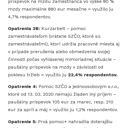
príspevok na mzdu zamestnanca vo výške 80 %
mzdy maximálne 880 eur mesačne = využilo ju
4,7% respondentov.
Opatrenia 3B:
Kurzarbeit – pomoc
zamestnávateľom (vrátane SZČO, ktoré sú
zamestnávateľmi), ktorí udržia pracovné miesta aj
v prípade prerušenia alebo obmedzenia svojej
činnosti počas vyhlásenej mimoriadnej situácie –
paušálny príspevok na mzdy v závislosti od
poklesu tržieb = využilo ju
22,4% respondentov.
Opatrenie 4:
Pomoc SZČO a jednoosobovým s.r.o.,
ktoré od 13. 03. 2020 nemajú žiaden iný príjem –
paušálny príspevok 105 eur za marec, resp. 210
eur za apríl a máj = využilo ju 1,2% respondentov.
Opatrenie 5:
Prvá pomoc+ nahradila doterajšiu