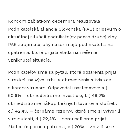
Koncom začiatkom decembra realizovala
Podnikateľská aliancia Slovenska (PAS) prieskum o
aktuálnej situácii podnikateľov počas druhej vlny.
PAS zaujímalo, aký názor majú podnikatelia na
opatrenia, ktoré prijala vláda na riešenie
vzniknutej situácie.
Podnikateľov sme sa pýtali, ktoré opatrenia prijali
v reakcii na vývoj trhu a obmedzenia súvisiace
s koronavírusom. Odpovedali nasledovne: a.)
50,6% – obmedzili sme investície, b.) 48,2% –
obmedzili sme nákup bežných tovarov a služieb,
c.) 42,4% – čerpáme rezervy, ktoré sme si vytvorili
v minulosti, d.) 22,4% – nemuseli sme prijať
žiadne úsporné opatrenia, e.) 20% – znížili sme