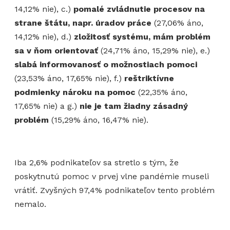
14,12% nie), c.)
pomalé zvládnutie procesov na
strane štátu, napr. úradov práce
(27,06% áno,
14,12% nie), d.)
zložitosť systému, mám problém
sa v ňom orientovať
(24,71% áno, 15,29% nie), e.)
slabá informovanosť o možnostiach pomoci
(23,53% áno, 17,65% nie), f.)
reštriktívne
podmienky nároku na pomoc
(22,35% áno,
17,65% nie) a g.)
nie je tam žiadny zásadný
problém
(15,29% áno, 16,47% nie).
Iba 2,6% podnikateľov sa stretlo s tým, že
poskytnutú pomoc v prvej vlne pandémie museli
vrátiť. Zvyšných 97,4% podnikateľov tento problém
nemalo.