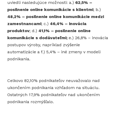
uviedli nasledujúce možnosti: a.)
62,5% –
posilnenie online komunikácie s klientmi
; b.)
48,2% – posilnenie online komunikácie medzi
zamestnancami
; c.)
46,4% – inovácia
produktov
; d.)
41,1% – posilnenie online
komunikácie s dodávateľmi;
e.) 26,8% – inovácia
postupov výroby, napríklad zvýšenie
automatizácie a f.) 5,4% – iné zmeny v modeli
podnikania.
Celkovo 82,10% podnikateľov neuvažovalo nad
ukončením podnikania vzhľadom na situáciu.
Ostatných 17,9% podnikateľov nad ukončením
podnikania rozmýšľalo.