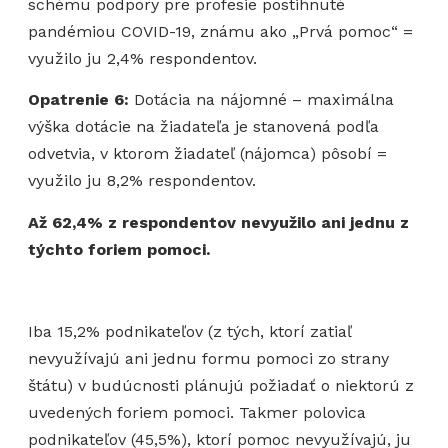
schému podpory pre profesie postihnuté
pandémiou COVID-19, známu ako „Prvá pomoc“ =
využilo ju 2,4% respondentov.
Opatrenie 6:
Dotácia na nájomné – maximálna
výška dotácie na žiadateľa je stanovená podľa
odvetvia, v ktorom žiadateľ (nájomca) pôsobí =
využilo ju 8,2% respondentov.
Až 62,4% z respondentov nevyužilo ani jednu z
týchto foriem pomoci.
Iba 15,2% podnikateľov (z tých, ktorí zatiaľ
nevyužívajú ani jednu formu pomoci zo strany
štátu) v budúcnosti plánujú požiadať o niektorú z
uvedených foriem pomoci. Takmer polovica
podnikateľov (45,5%), ktorí pomoc nevyužívajú, ju