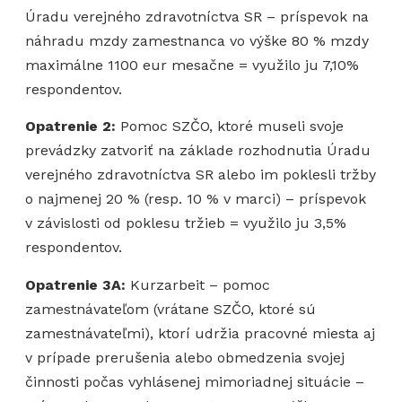
Úradu verejného zdravotníctva SR – príspevok na
náhradu mzdy zamestnanca vo výške 80 % mzdy
maximálne 1100 eur mesačne = využilo ju 7,10%
respondentov.
Opatrenie 2:
Pomoc SZČO, ktoré museli svoje
prevádzky zatvoriť na základe rozhodnutia Úradu
verejného zdravotníctva SR alebo im poklesli tržby
o najmenej 20 % (resp. 10 % v marci) – príspevok
v závislosti od poklesu tržieb = využilo ju 3,5%
respondentov.
Opatrenie 3A:
Kurzarbeit – pomoc
zamestnávateľom (vrátane SZČO, ktoré sú
zamestnávateľmi), ktorí udržia pracovné miesta aj
v prípade prerušenia alebo obmedzenia svojej
činnosti počas vyhlásenej mimoriadnej situácie –