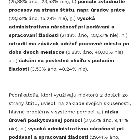
(25,88% áno, ,23,53% nie), f.)
pomalé zvládnutie
procesov na strane štátu, napr. úradov práce
(23,53% áno, 15,29% nie), g.)
vysoká
administratívna náročnosť pri podávaní a
spracovaní žiadosti
(21,18% áno, 23,53% nie), h.)
odradil ma záväzok udržať pracovné miesto po
dobu dvoch mesiacov
(5,88% áno, 40,00% nie)
a i.)
čakám na poslednú chvíľu s podaním
žiadosti
(3,53% áno, 48,24% nie).
Podnikatelia, ktorí využívajú niektorú z dotácií zo
strany štátu, uviedli na základe svojich skúseností,
hlavné problémy v systéme pomoci: a.)
nízka
úroveň poskytovanej pomoci
(37,65% áno, 9,41%
nie), b.)
vysoká administratívna náročnosť pri
podávaní a spracovaní žiadosti
(29,41% áno,