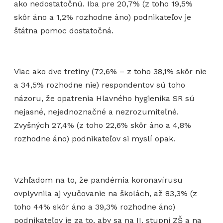
ako nedostatočnú. Iba pre 20,7% (z toho 19,5%
skôr áno a 1,2% rozhodne áno) podnikateľov je
štátna pomoc dostatočná.
Viac ako dve tretiny (72,6% – z toho 38,1% skôr nie
a 34,5% rozhodne nie) respondentov sú toho
názoru, že opatrenia Hlavného hygienika SR sú
nejasné, nejednoznačné a nezrozumiteľné.
Zvyšných 27,4% (z toho 22,6% skôr áno a 4,8%
rozhodne áno) podnikateľov si myslí opak.
Vzhľadom na to, že pandémia koronavírusu
ovplyvnila aj vyučovanie na školách, až 83,3% (z
toho 44% skôr áno a 39,3% rozhodne áno)
podnikateľov je za to, aby sa na II. stupni ZŠ a na