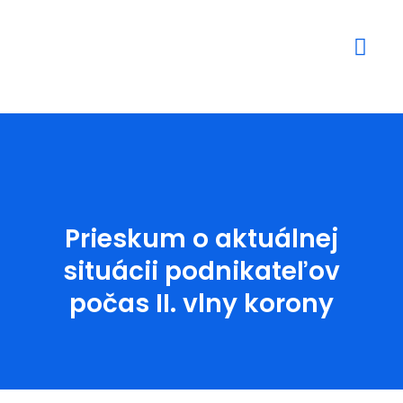
Mediálne výstupy
Prieskum o aktuálnej
situácii podnikateľov
počas II. vlny korony