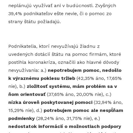
neplánujú využívať ani v budúcnosti. Zvyšných
39,4% podnikateľov ešte nevie, či o pomoc zo
strany štátu požiadajú.
Podnikatelia, ktorí nevyužívajú žiadnu z
uvedených dotácií štátu na pomoc firmám, ktoré
postihla koronakríza, označili ako hlavné dôvody
nevyužívania: a.)
nepotrebujem pomoc, nedošlo
k výraznému poklesu tržieb
(42,35% áno, 17,65%
nie), b.)
zložitosť systému, mám problém sa v
ňom orientovať
(37,65% áno, 20,00% nie), c.)
nízka úroveň poskytovanej pomoci
(32,94% áno,
15,29% nie), d.)
potrebujem pomoc ale nespĺňam
podmienky
(28,24% áno, 31,75% nie), e.)
nedostatok informácií o možnostiach podpory