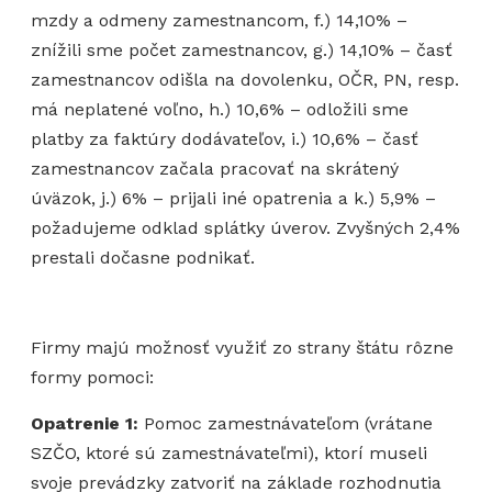
mzdy a odmeny zamestnancom, f.) 14,10% –
znížili sme počet zamestnancov, g.) 14,10% – časť
zamestnancov odišla na dovolenku, OČR, PN, resp.
má neplatené voľno, h.) 10,6% – odložili sme
platby za faktúry dodávateľov, i.) 10,6% – časť
zamestnancov začala pracovať na skrátený
úväzok, j.) 6% – prijali iné opatrenia a k.) 5,9% –
požadujeme odklad splátky úverov. Zvyšných 2,4%
prestali dočasne podnikať.
Firmy majú možnosť využiť zo strany štátu rôzne
formy pomoci:
Opatrenie 1:
Pomoc zamestnávateľom (vrátane
SZČO, ktoré sú zamestnávateľmi), ktorí museli
svoje prevádzky zatvoriť na základe rozhodnutia