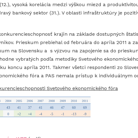
(12.), vysoká korelácia medzi výškou miezd a produktivitou
zdravý bankový sektor (31.). V oblasti infraštruktúry je poz
nkurencieschopnosť krajín na základe dostupných štatis
níkov. Prieskum prebiehal od februára do apríla 2011 a z
skum na Slovensku a s výzvou na zapojenie sa do prieskum
hodne vybratých podľa metodiky Svetového ekonomického 
u koncu apríla 2011. Takmer všetci respondenti zo Sloven
ekonomického fóra a PAS nemala prístup k individuálnym 
onkurencieschopnosti Svetového ekonomického fóra
3
2004
2005
2006
2007
2008
2009
2010
2011
43
41
37
41
46
47
60
69
0
+2
+4
-4
-5
-1
-13
-9