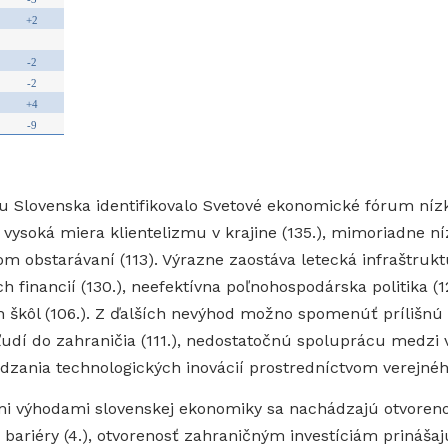
+2
-2
-2
+4
-9
Slovenska identifikovalo Svetové ekonomické fórum nízku
vysoká miera klientelizmu v krajine (135.), mimoriadne níz
nom obstarávaní (113). Výrazne zaostáva letecká infraštru
ch financií (130.), neefektívna poľnohospodárska politika (1
h škôl (106.). Z ďalších nevýhod možno spomenúť prílišnú 
h ľudí do zahraničia (111.), nedostatočnú spoluprácu medzi
dzania technologických inovácií prostredníctvom verejného
i výhodami slovenskej ekonomiky sa nachádzajú otvoren
né bariéry (4.), otvorenosť zahraničným investíciám prináš