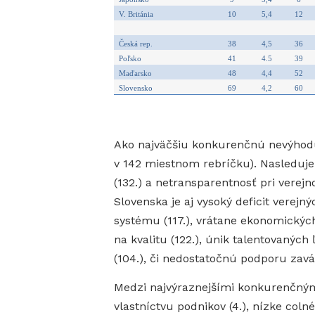
V.
Británia
10
5,4
12
Česká
rep.
38
4,5
36
Poľsko
41
4.5
39
Maďarsko
48
4,4
52
Slovensko
69
4,2
60
Ako najväčšiu konkurenčnú nevýhodu 
v 142 miestnom rebríčku). Nasleduje 
(132.) a netransparentnosť pri verej
Slovenska je aj vysoký deficit verejný
systému (117.), vrátane ekonomickýc
na kvalitu (122.), únik talentovanýc
(104.), či nedostatočnú podporu zavá
Medzi najvýraznejšími konkurenčným
vlastníctvu podnikov (4.), nízke col