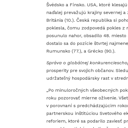
Švédsko a Fínsko. USA, ktoré klesajú 
naďalej prevažujú krajiny severnej a 
Británia (10.). Česká republika si po
poklesla, čomu zodpovedá pokles z m
posunulo nahor, obsadilo 48. miesto
dostalo sa do pozície štvrtej najmen
Rumunsko (77.), a Grécko (90.).
Správa o globálnej konkurenciescho
prosperity pre svojich občanov. Sled
udržateľný hospodársky rast v stre
„Po minuloročných všeobecných pok
roku pozorovať mierne oživenie. Vše
v porovnaní s predchádzajúcim rokom“,
partnerskou inštitúciou Svetového ek
reforiem, ktoré sa podarilo zaviesť 