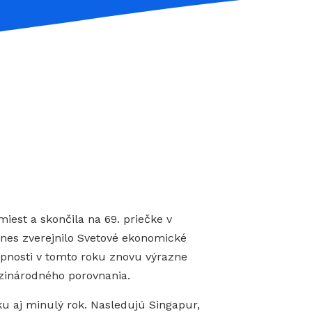
est a skončila na 69. priečke v
dnes zverejnilo Svetové ekonomické
pnosti v tomto roku znovu výrazne
dzinárodného porovnania.
ku aj minulý rok. Nasledujú Singapur,