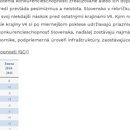
otenia konkurencieschopnosti zrealizované alebo ich dopad
redí prevláda pesimizmus a neistota. Slovensko v rebríčk
ilo svoj niekdajší náskok pred ostatnými krajinami V4. Kým
ie krajiny V4 si po miernejšom poklese udržiavajú priazniv
konkurencieschopnosť Slovenska, naďalej zostávajú najmä
onomike, podpriemerná úroveň infraštruktúry, zaostávajúce
opnosti (GCI)
Zmena
2010-
2011
0
+1
-1
+3
-1
-1
+1
+1
-3