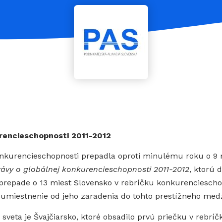
rencieschopnosti 2011-2012
nkurencieschopnosti prepadla oproti minulému roku o 9 mi
ávy o globálnej konkurencieschopnosti 2011-2012
, ktorú 
epade o 13 miest Slovensko v rebríčku konkurenciescho
ie umiestnenie od jeho zaradenia do tohto prestížneho me
veta je Švajčiarsko, ktoré obsadilo prvú priečku v rebríč