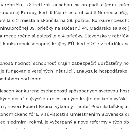
v rebríčku už tretí rok za sebou, sa prepadli o jednu prieč
západnej Európy, keď ďalšie miesta obsadili Nemecko (6.), 
horšila o 2 miesta a skončila na 38. pozícii. Konkurenciesc
inuloročnej 39. priečky na súčasnú 41. Maďarsko sa ako j
 a medziročne si polepšilo o 4 priečky. Slovensko v rebr
ej konkurencieschopnej krajiny EÚ, keď nižšie v rebríčku s
pnosti
hodnotí schopnosť krajín zabezpečiť udržateľný ho
uje fungovanie verejných inštitúcií, analyzuje hospodárske
dnodobom horizonte.
lesoch konkurencieschopnosti spôsobených svetovou hos
tkých desať najvyššie umiestnených krajín dosiahlo vyšši
 hovorí Róbert Kičina, výkonný riaditeľ Podnikateľskej ali
onomického fóra. V súvislosti s umiestnením Slovenska do
pred siedmimi rokmi, je vyčerpaný a nové reformy v tých ob