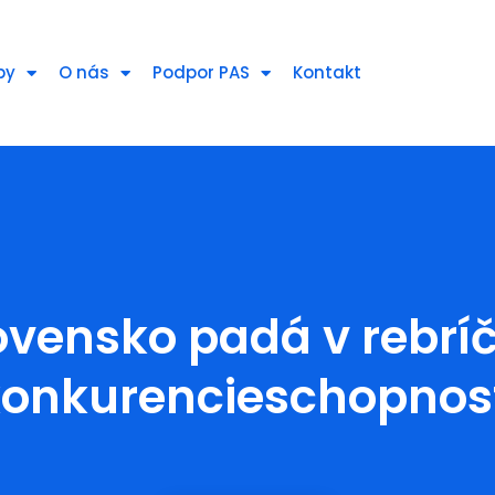
py
O nás
Podpor PAS
Kontakt
ovensko padá v rebrí
onkurencieschopnos