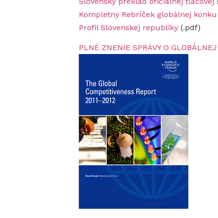
Slovenský preklad oficiálnej tlačove
Kompletný Rebríček globálnej konku
Profil Slovenskej republiky
(.pdf)
PLNÉ ZNENIE SPRÁVY O GLOBÁLNEJ