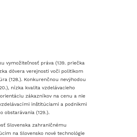
 vymožiteľnosť práva (139. priečka
ka dôvera verejnosti voči politikom
ktúra (128.). Konkurenčnou nevýhodou
20.), nízka kvalita vzdelávacieho
orientáciu zákazníkov na cenu a nie
 vzdelávacími inštitúciami a podnikmi
 obstarávania (129.).
osť Slovenska zahraničnému
ajúcim na Slovensko nové technológie