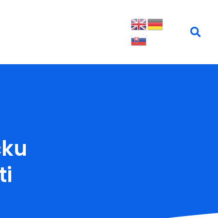
čku
ti