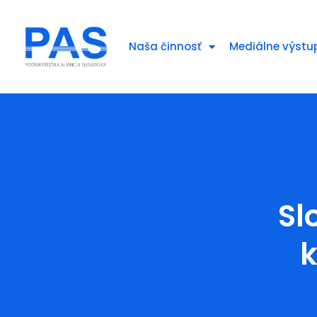
Naša činnosť
Mediálne výstu
Sl
k