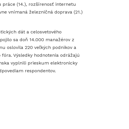
 práce (14.), rozšírenosť internetu
itívne vnímaná železničná doprava (21.)
tických dát a celosvetového
apojilo sa doň 14.000 manažérov z
u oslovila 220 veľkých podnikov a
fóra. Výsledky hodnotenia odrážajú
ska vyplnili prieskum elektronicky
odpovediam respondentov.