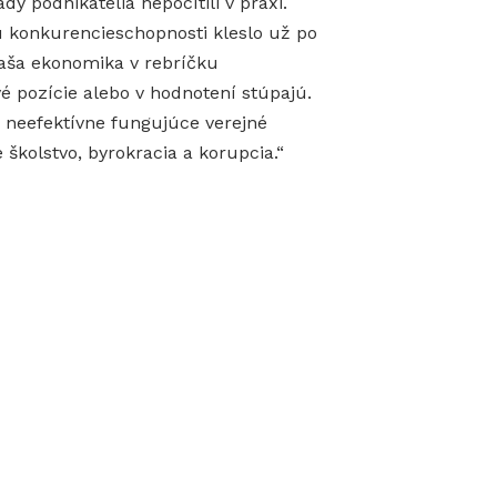
y podnikatelia nepocítili v praxi.
u konkurencieschopnosti kleslo už po
 naša ekonomika v rebríčku
é pozície alebo v hodnotení stúpajú.
 neefektívne fungujúce verejné
 školstvo, byrokracia a korupcia.“