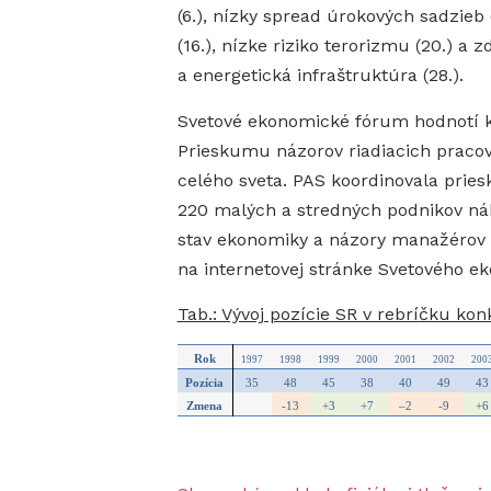
(6.), nízky spread úrokových sadzieb 
(16.), nízke riziko terorizmu (20.) a 
a energetická infraštruktúra (28.).
Svetové ekonomické fórum hodnotí ko
Prieskumu názorov riadiacich pracov
celého sveta. PAS koordinovala prie
220 malých a stredných podnikov ná
stav ekonomiky a názory manažérov k
na internetovej stránke Svetového 
Tab.: Vývoj pozície SR v rebríčku k
Rok
1997
1998
1999
2000
2001
2002
200
Pozícia
35
48
45
38
40
49
43
Zmena
-13
+3
+7
–
2
-9
+6