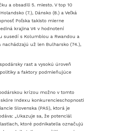
ku a obsadili 5. miesto. V top 10
Holandsko (7.), Dánsko (8.) a Veľká
hopnosť Poľska takisto mierne
ediná krajina V4 v hodnotení
íčku susedí s Kolumbiou a Rwandou a
a nachádzajú už len Bulharsko (74.),
spodársky rast a vysokú úroveň
 politiky a faktory podmieňujúce
podárskou krízou možno v tomto
e skóre Indexu konkurencieschopnosti
ancie Slovenska (PAS), ktorá je
dáva: „Ukazuje sa, že potenciál
lastiach, ktoré podnikatelia označujú