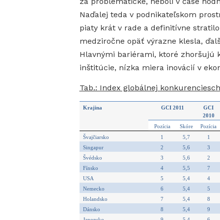
za problematické, neboli v čase hodn
Naďalej teda v podnikateľskom prost
piaty krát v rade a definitívne strat
medziročne opäť výrazne klesla, ďalš
Hlavnými bariérami, ktoré zhoršujú 
inštitúcie, nízka miera inovácií v ek
Tab.: Index globálnej konkurenciesch
Krajina
GCI 2011
GCI
2010
Pozícia
Skóre
Pozícia
Švajčiarsko
1
5,7
1
Singapur
2
5,6
3
Švédsko
3
5,6
2
Fínsko
4
5,5
7
USA
5
5,4
4
Nemecko
6
5,4
5
Holandsko
7
5,4
8
Dánsko
8
5,4
9
Japonsko
9
5,4
6