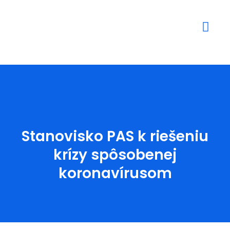
Mediálne výstupy
Stanovisko PAS k riešeniu
krízy spôsobenej
koronavírusom