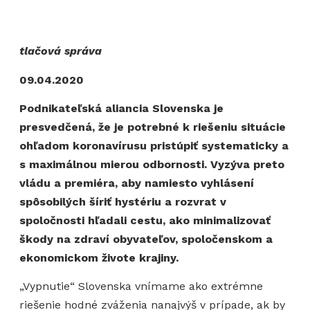
tlačová správa
09.04.2020
Podnikateľská aliancia Slovenska je
presvedčená, že je potrebné k riešeniu situácie
ohľadom koronavírusu pristúpiť systematicky a
s maximálnou mierou odbornosti. Vyzýva preto
vládu a premiéra, aby namiesto vyhlásení
spôsobilých šíriť hystériu a rozvrat v
spoločnosti hľadali cestu, ako minimalizovať
škody na zdraví obyvateľov, spoločenskom a
ekonomickom živote krajiny.
„Vypnutie“ Slovenska vnímame ako extrémne
riešenie hodné zváženia nanajvýš v prípade, ak by