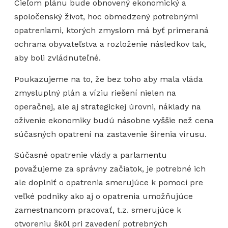
Cieľom plánu bude obnovený ekonomický a
spoločenský život, hoc obmedzený potrebnými
opatreniami, ktorých zmyslom má byť primeraná
ochrana obyvateľstva a rozloženie následkov tak,
aby boli zvládnuteľné.
Poukazujeme na to, že bez toho aby mala vláda
zmysluplný plán a víziu riešení nielen na
operačnej, ale aj strategickej úrovni, náklady na
oživenie ekonomiky budú násobne vyššie než cena
súčasných opatrení na zastavenie šírenia vírusu.
Súčasné opatrenie vlády a parlamentu
považujeme za správny začiatok, je potrebné ich
ale doplniť o opatrenia smerujúce k pomoci pre
veľké podniky ako aj o opatrenia umožňujúce
zamestnancom pracovať, t.z. smerujúce k
otvoreniu škôl pri zavedení potrebných