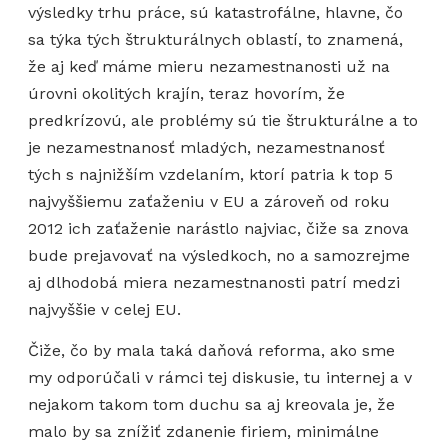
výsledky trhu práce, sú katastrofálne, hlavne, čo
sa týka tých štrukturálnych oblastí, to znamená,
že aj keď máme mieru nezamestnanosti už na
úrovni okolitých krajín, teraz hovorím, že
predkrízovú, ale problémy sú tie štrukturálne a to
je nezamestnanosť mladých, nezamestnanosť
tých s najnižším vzdelaním, ktorí patria k top 5
najvyššiemu zaťaženiu v EU a zároveň od roku
2012 ich zaťaženie narástlo najviac, čiže sa znova
bude prejavovať na výsledkoch, no a samozrejme
aj dlhodobá miera nezamestnanosti patrí medzi
najvyššie v celej EU.
Čiže, čo by mala taká daňová reforma, ako sme
my odporúčali v rámci tej diskusie, tu internej a v
nejakom takom tom duchu sa aj kreovala je, že
malo by sa znížiť zdanenie firiem, minimálne