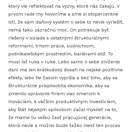
ktorý vie reflektovať na výzvy, ktoré nás čakajú. V
prvom rade my hovoríme a sme si stopercentne
istí, že sám daňový systém o sebe to nevie vyriešiť,
nemá takú zázračnú moc. On potrebuje byť
riešený v súlade s ostatnými štrukturálnymi
reformami, trhom práce, súdnictvom,
podnikateľským prostredím, bariérami atď. To
musí ísť ruka v ruke. Lebo samo o sebe zníženie
daní má len krátkodobý dosah na nejaké pozitívne
efekty, lebo tie časom vypršia a bez toho, aby sa
štrukturálne prispôsobila ekonomika, aby sa
zmenilo správanie firiem viac smerom k
inováciám, k väčším produktívnym investíciám,
aby štát nejakým spôsobom začal myslieť na to,
že máme tu veľkú časť pracujúcej generácie,
ktorá nevie a možno bude ťažko niesť ten proces