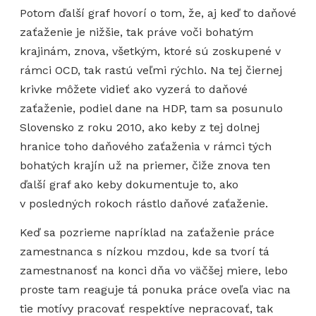
Potom ďalší graf hovorí o tom, že, aj keď to daňové
zaťaženie je nižšie, tak práve voči bohatým
krajinám, znova, všetkým, ktoré sú zoskupené v
rámci OCD, tak rastú veľmi rýchlo. Na tej čiernej
krivke môžete vidieť ako vyzerá to daňové
zaťaženie, podiel dane na HDP, tam sa posunulo
Slovensko z roku 2010, ako keby z tej dolnej
hranice toho daňového zaťaženia v rámci tých
bohatých krajín už na priemer, čiže znova ten
ďalší graf ako keby dokumentuje to, ako
v posledných rokoch rástlo daňové zaťaženie.
Keď sa pozrieme napríklad na zaťaženie práce
zamestnanca s nízkou mzdou, kde sa tvorí tá
zamestnanosť na konci dňa vo väčšej miere, lebo
proste tam reaguje tá ponuka práce oveľa viac na
tie motívy pracovať respektíve nepracovať, tak