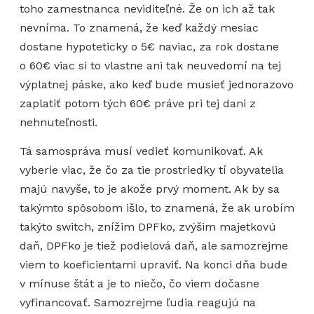
toho zamestnanca neviditeľné. Že on ich až tak
nevníma. To znamená, že keď každý mesiac
dostane hypoteticky o 5€ naviac, za rok dostane
o 60€ viac si to vlastne ani tak neuvedomí na tej
výplatnej páske, ako keď bude musieť jednorazovo
zaplatiť potom tých 60€ práve pri tej dani z
nehnuteľnosti.
Tá samospráva musí vedieť komunikovať. Ak
vyberie viac, že čo za tie prostriedky tí obyvatelia
majú navyše, to je akože prvý moment. Ak by sa
takýmto spôsobom išlo, to znamená, že ak urobím
takýto switch, znížim DPFko, zvýšim majetkovú
daň, DPFko je tiež podielová daň, ale samozrejme
viem to koeficientami upraviť. Na konci dňa bude
v mínuse štát a je to niečo, čo viem dočasne
vyfinancovať. Samozrejme ľudia reagujú na