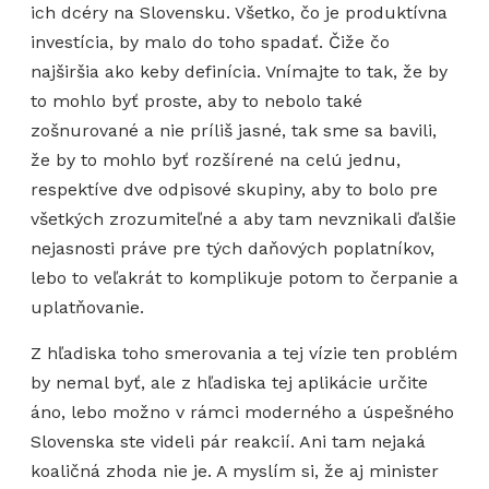
ich dcéry na Slovensku. Všetko, čo je produktívna
investícia, by malo do toho spadať. Čiže čo
najširšia ako keby definícia. Vnímajte to tak, že by
to mohlo byť proste, aby to nebolo také
zošnurované a nie príliš jasné, tak sme sa bavili,
že by to mohlo byť rozšírené na celú jednu,
respektíve dve odpisové skupiny, aby to bolo pre
všetkých zrozumiteľné a aby tam nevznikali ďalšie
nejasnosti práve pre tých daňových poplatníkov,
lebo to veľakrát to komplikuje potom to čerpanie a
uplatňovanie.
Z hľadiska toho smerovania a tej vízie ten problém
by nemal byť, ale z hľadiska tej aplikácie určite
áno, lebo možno v rámci moderného a úspešného
Slovenska ste videli pár reakcií. Ani tam nejaká
koaličná zhoda nie je. A myslím si, že aj minister