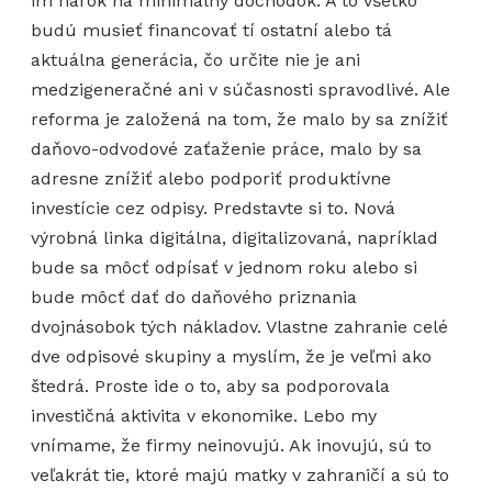
im nárok na minimálny dôchodok. A to všetko
budú musieť financovať tí ostatní alebo tá
aktuálna generácia, čo určite nie je ani
medzigeneračné ani v súčasnosti spravodlivé. Ale
reforma je založená na tom, že malo by sa znížiť
daňovo-odvodové zaťaženie práce, malo by sa
adresne znížiť alebo podporiť produktívne
investície cez odpisy. Predstavte si to. Nová
výrobná linka digitálna, digitalizovaná, napríklad
bude sa môcť odpísať v jednom roku alebo si
bude môcť dať do daňového priznania
dvojnásobok tých nákladov. Vlastne zahranie celé
dve odpisové skupiny a myslím, že je veľmi ako
štedrá. Proste ide o to, aby sa podporovala
investičná aktivita v ekonomike. Lebo my
vnímame, že firmy neinovujú. Ak inovujú, sú to
veľakrát tie, ktoré majú matky v zahraničí a sú to