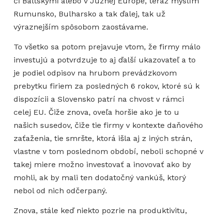
či Baltskými alebo v Južnej Európe, teraz myslím
Rumunsko, Bulharsko a tak ďalej, tak už
výraznejším spôsobom zaostávame.
To všetko sa potom prejavuje vtom, že firmy málo
investujú a potvrdzuje to aj ďalší ukazovateľ a to
je podiel odpisov na hrubom prevádzkovom
prebytku firiem za posledných 6 rokov, ktoré sú k
dispozícii a Slovensko patrí na chvost v rámci
celej EU. Čiže znova, oveľa horšie ako je to u
našich susedov, čiže tie firmy v kontexte daňového
zaťaženia, tie smršte, ktorá išla aj z iných strán,
vlastne v tom poslednom období, neboli schopné v
takej miere možno investovať a inovovať ako by
mohli, ak by mali ten dodatočný vankúš, ktorý
nebol od nich odčerpaný.
Znova, stále keď niekto pozrie na produktivitu,