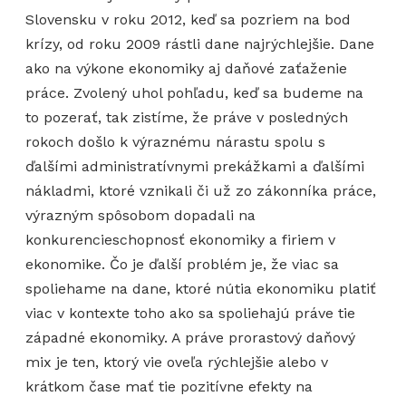
Slovensku v roku 2012, keď sa pozriem na bod
krízy, od roku 2009 rástli dane najrýchlejšie. Dane
ako na výkone ekonomiky aj daňové zaťaženie
práce. Zvolený uhol pohľadu, keď sa budeme na
to pozerať, tak zistíme, že práve v posledných
rokoch došlo k výraznému nárastu spolu s
ďalšími administratívnymi prekážkami a ďalšími
nákladmi, ktoré vznikali či už zo zákonníka práce,
výrazným spôsobom dopadali na
konkurencieschopnosť ekonomiky a firiem v
ekonomike. Čo je ďalší problém je, že viac sa
spoliehame na dane, ktoré nútia ekonomiku platiť
viac v kontexte toho ako sa spoliehajú práve tie
západné ekonomiky. A práve prorastový daňový
mix je ten, ktorý vie oveľa rýchlejšie alebo v
krátkom čase mať tie pozitívne efekty na