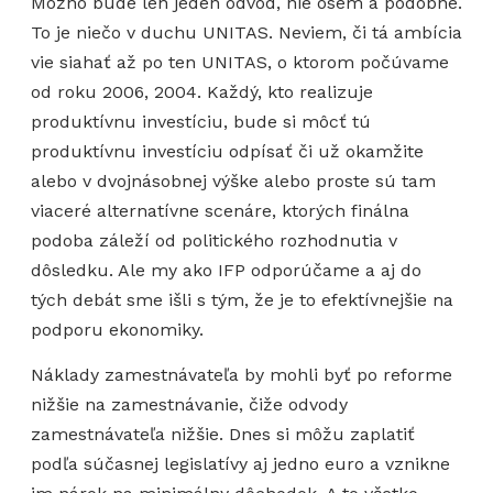
Možno bude len jeden odvod, nie osem a podobne.
To je niečo v duchu UNITAS. Neviem, či tá ambícia
vie siahať až po ten UNITAS, o ktorom počúvame
od roku 2006, 2004. Každý, kto realizuje
produktívnu investíciu, bude si môcť tú
produktívnu investíciu odpísať či už okamžite
alebo v dvojnásobnej výške alebo proste sú tam
viaceré alternatívne scenáre, ktorých finálna
podoba záleží od politického rozhodnutia v
dôsledku. Ale my ako IFP odporúčame a aj do
tých debát sme išli s tým, že je to efektívnejšie na
podporu ekonomiky.
Náklady zamestnávateľa by mohli byť po reforme
nižšie na zamestnávanie, čiže odvody
zamestnávateľa nižšie. Dnes si môžu zaplatiť
podľa súčasnej legislatívy aj jedno euro a vznikne