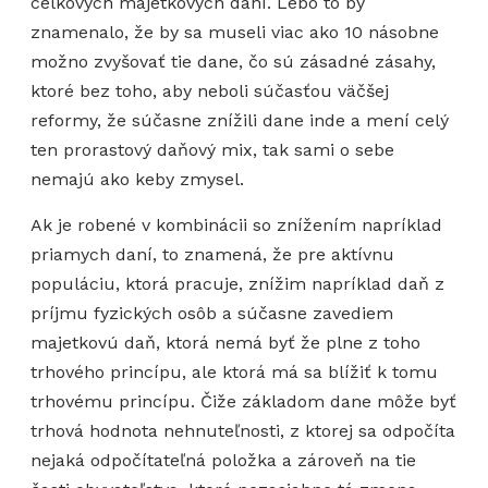
celkových majetkových daní. Lebo to by
znamenalo, že by sa museli viac ako 10 násobne
možno zvyšovať tie dane, čo sú zásadné zásahy,
ktoré bez toho, aby neboli súčasťou väčšej
reformy, že súčasne znížili dane inde a mení celý
ten prorastový daňový mix, tak sami o sebe
nemajú ako keby zmysel.
Ak je robené v kombinácii so znížením napríklad
priamych daní, to znamená, že pre aktívnu
populáciu, ktorá pracuje, znížim napríklad daň z
príjmu fyzických osôb a súčasne zavediem
majetkovú daň, ktorá nemá byť že plne z toho
trhového princípu, ale ktorá má sa blížiť k tomu
trhovému princípu. Čiže základom dane môže byť
trhová hodnota nehnuteľnosti, z ktorej sa odpočíta
nejaká odpočítateľná položka a zároveň na tie