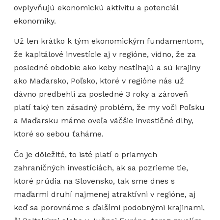
ovplyvňujú ekonomickú aktivitu a potenciál
ekonomiky.
Už len krátko k tým ekonomickým fundamentom,
že kapitálové investície aj v regióne, vidno, že za
posledné obdobie ako keby nestíhajú a sú krajiny
ako Maďarsko, Poľsko, ktoré v regióne nás už
dávno predbehli za posledné 3 roky a zároveň
platí taký ten zásadný problém, že my voči Poľsku
a Maďarsku máme oveľa väčšie investičné dlhy,
ktoré so sebou ťaháme.
Čo je dôležité, to isté platí o priamych
zahraničných investíciách, ak sa pozrieme tie,
ktoré prúdia na Slovensko, tak sme dnes s
maďarmi druhí najmenej atraktívni v regióne, aj
keď sa porovnáme s ďalšími podobnými krajinami,