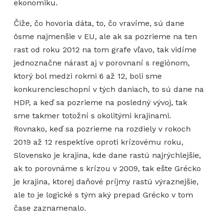
ekonomiku.
Čiže, čo hovoria dáta, to, čo vravíme, sú dane
ôsme najmenšie v EU, ale ak sa pozrieme na ten
rast od roku 2012 na tom grafe vľavo, tak vidíme
jednoznačne nárast aj v porovnaní s regiónom,
ktorý bol medzi rokmi 6 až 12, boli sme
konkurencieschopní v tých daniach, to sú dane na
HDP, a keď sa pozrieme na posledný vývoj, tak
sme takmer totožní s okolitými krajinami.
Rovnako, keď sa pozrieme na rozdiely v rokoch
2019 až 12 respektíve oproti krízovému roku,
Slovensko je krajina, kde dane rastú najrýchlejšie,
ak to porovnáme s krízou v 2009, tak ešte Grécko
je krajina, ktorej daňové príjmy rastú výraznejšie,
ale to je logické s tým aký prepad Grécko v tom
čase zaznamenalo.