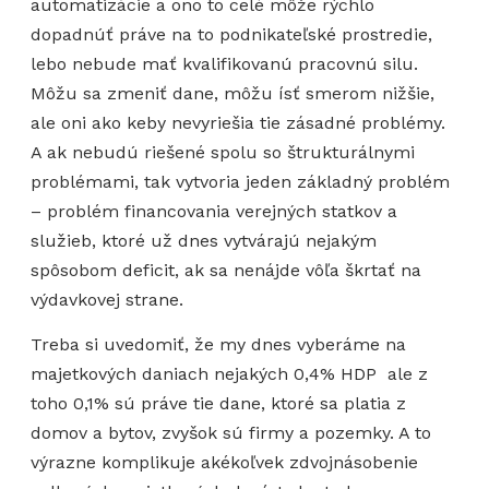
automatizácie a ono to celé môže rýchlo
dopadnúť práve na to podnikateľské prostredie,
lebo nebude mať kvalifikovanú pracovnú silu.
Môžu sa zmeniť dane, môžu ísť smerom nižšie,
ale oni ako keby nevyriešia tie zásadné problémy.
A ak nebudú riešené spolu so štrukturálnymi
problémami, tak vytvoria jeden základný problém
– problém financovania verejných statkov a
služieb, ktoré už dnes vytvárajú nejakým
spôsobom deficit, ak sa nenájde vôľa škrtať na
výdavkovej strane.
Treba si uvedomiť, že my dnes vyberáme na
majetkových daniach nejakých 0,4% HDP ale z
toho 0,1% sú práve tie dane, ktoré sa platia z
domov a bytov, zvyšok sú firmy a pozemky. A to
výrazne komplikuje akékoľvek zdvojnásobenie