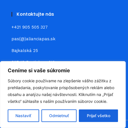
Kontaktujte nás
+421 905 505 327
pas(@)alianciapas.sk
Bajkalská 25
827 18 Bratislava 212
Ceníme si vaše súkromie
Prepojte sa s nami
Súbory cookie používame na zlepšenie vášho zážitku z
prehliadania, poskytovanie prispôsobených reklám alebo
obsahu a analýzu našej návštevnosti. Kliknutím na „Prijať
všetko“ súhlasíte s naším používaním súborov cookie.
Nastaviť
Odmietnuť
Prijať všetko
Všetky práva vyhradené © 2026, Podnikateľská aliancia