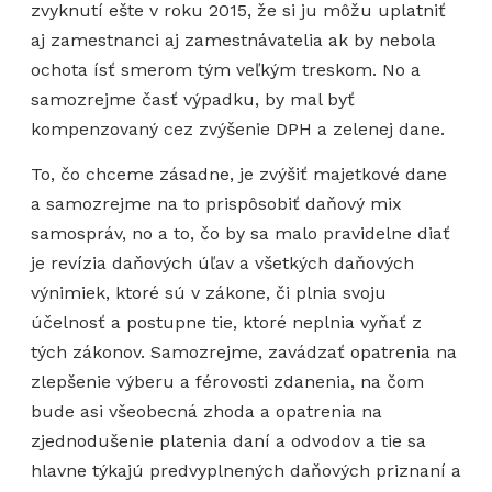
zvyknutí ešte v roku 2015, že si ju môžu uplatniť
aj zamestnanci aj zamestnávatelia ak by nebola
ochota ísť smerom tým veľkým treskom. No a
samozrejme časť výpadku, by mal byť
kompenzovaný cez zvýšenie DPH a zelenej dane.
To, čo chceme zásadne, je zvýšiť majetkové dane
a samozrejme na to prispôsobiť daňový mix
samospráv, no a to, čo by sa malo pravidelne diať
je revízia daňových úľav a všetkých daňových
výnimiek, ktoré sú v zákone, či plnia svoju
účelnosť a postupne tie, ktoré neplnia vyňať z
tých zákonov. Samozrejme, zavádzať opatrenia na
zlepšenie výberu a férovosti zdanenia, na čom
bude asi všeobecná zhoda a opatrenia na
zjednodušenie platenia daní a odvodov a tie sa
hlavne týkajú predvyplnených daňových priznaní a