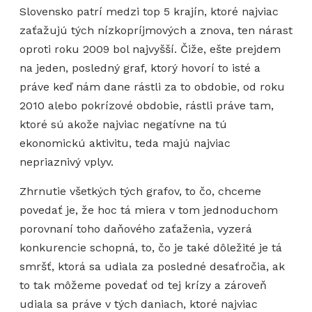
Slovensko patrí medzi top 5 krajín, ktoré najviac
zaťažujú tých nízkopríjmových a znova, ten nárast
oproti roku 2009 bol najvyšší. Čiže, ešte prejdem
na jeden, posledný graf, ktorý hovorí to isté a
práve keď nám dane rástli za to obdobie, od roku
2010 alebo pokrízové obdobie, rástli práve tam,
ktoré sú akože najviac negatívne na tú
ekonomickú aktivitu, teda majú najviac
nepriaznivý vplyv.
Zhrnutie všetkých tých grafov, to čo, chceme
povedať je, že hoc tá miera v tom jednoduchom
porovnaní toho daňového zaťaženia, vyzerá
konkurencie schopná, to, čo je také dôležité je tá
smršť, ktorá sa udiala za posledné desaťročia, ak
to tak môžeme povedať od tej krízy a zároveň
udiala sa práve v tých daniach, ktoré najviac