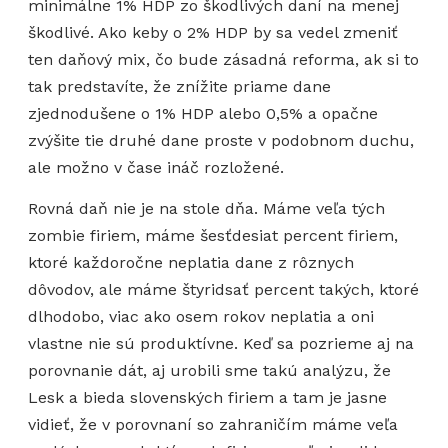
minimálne 1% HDP zo škodlivých daní na menej
škodlivé. Ako keby o 2% HDP by sa vedel zmeniť
ten daňový mix, čo bude zásadná reforma, ak si to
tak predstavíte, že znížite priame dane
zjednodušene o 1% HDP alebo 0,5% a opačne
zvýšite tie druhé dane proste v podobnom duchu,
ale možno v čase ináč rozložené.
Rovná daň nie je na stole dňa. Máme veľa tých
zombie firiem, máme šesťdesiat percent firiem,
ktoré každoročne neplatia dane z rôznych
dôvodov, ale máme štyridsať percent takých, ktoré
dlhodobo, viac ako osem rokov neplatia a oni
vlastne nie sú produktívne. Keď sa pozrieme aj na
porovnanie dát, aj urobili sme takú analýzu, že
Lesk a bieda slovenských firiem a tam je jasne
vidieť, že v porovnaní so zahraničím máme veľa