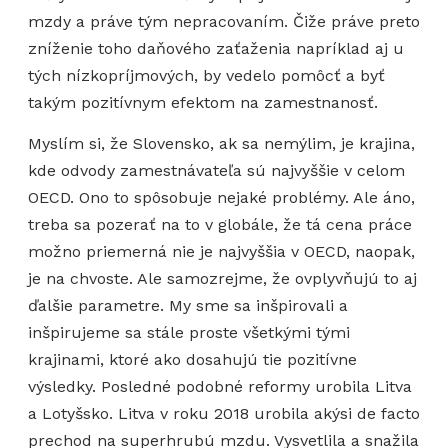
mzdy a práve tým nepracovaním. Čiže práve preto
zníženie toho daňového zaťaženia napríklad aj u
tých nízkopríjmových, by vedelo pomôcť a byť
takým pozitívnym efektom na zamestnanosť.
Myslím si, že Slovensko, ak sa nemýlim, je krajina,
kde odvody zamestnávateľa sú najvyššie v celom
OECD. Ono to spôsobuje nejaké problémy. Ale áno,
treba sa pozerať na to v globále, že tá cena práce
možno priemerná nie je najvyššia v OECD, naopak,
je na chvoste. Ale samozrejme, že ovplyvňujú to aj
ďalšie parametre. My sme sa inšpirovali a
inšpirujeme sa stále proste všetkými tými
krajinami, ktoré ako dosahujú tie pozitívne
výsledky. Posledné podobné reformy urobila Litva
a Lotyšsko. Litva v roku 2018 urobila akýsi de facto
prechod na superhrubú mzdu. Vysvetlila a snažila