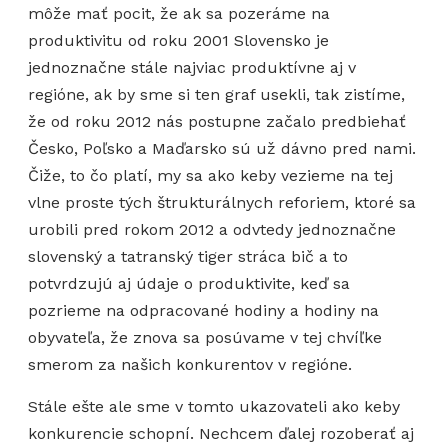
môže mať pocit, že ak sa pozeráme na
produktivitu od roku 2001 Slovensko je
jednoznačne stále najviac produktívne aj v
regióne, ak by sme si ten graf usekli, tak zistíme,
že od roku 2012 nás postupne začalo predbiehať
Česko, Poľsko a Maďarsko sú už dávno pred nami.
Čiže, to čo platí, my sa ako keby vezieme na tej
vlne proste tých štrukturálnych reforiem, ktoré sa
urobili pred rokom 2012 a odvtedy jednoznačne
slovenský a tatranský tiger stráca bič a to
potvrdzujú aj údaje o produktivite, keď sa
pozrieme na odpracované hodiny a hodiny na
obyvateľa, že znova sa posúvame v tej chvíľke
smerom za našich konkurentov v regióne.
Stále ešte ale sme v tomto ukazovateli ako keby
konkurencie schopní. Nechcem ďalej rozoberať aj