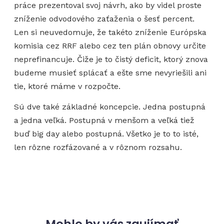
práce prezentoval svoj návrh, ako by videl proste
zníženie odvodového zaťaženia o šesť percent.
Len si neuvedomuje, že takéto zníženie Európska
komisia cez RRF alebo cez ten plán obnovy určite
neprefinancuje. Čiže je to čistý deficit, ktorý znova
budeme musieť splácať a ešte sme nevyriešili ani
tie, ktoré máme v rozpočte.
Sú dve také základné koncepcie. Jedna postupná
a jedna veľká. Postupná v menšom a veľká tiež
buď big day alebo postupná. Všetko je to to isté,
len rôzne rozfázované a v rôznom rozsahu.
Mohlo by vás zaujímať