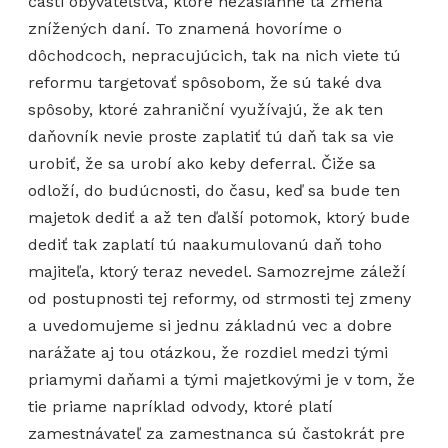
časti obyvateľstva, ktoré nezasiahne tá zmena
znížených daní. To znamená hovoríme o
dôchodcoch, nepracujúcich, tak na nich viete tú
reformu targetovať spôsobom, že sú také dva
spôsoby, ktoré zahraniční využívajú, že ak ten
daňovník nevie proste zaplatiť tú daň tak sa vie
urobiť, že sa urobí ako keby deferral. Čiže sa
odloží, do budúcnosti, do času, keď sa bude ten
majetok dediť a až ten ďalší potomok, ktorý bude
dediť tak zaplatí tú naakumulovanú daň toho
majiteľa, ktorý teraz nevedel. Samozrejme záleží
od postupnosti tej reformy, od strmosti tej zmeny
a uvedomujeme si jednu základnú vec a dobre
narážate aj tou otázkou, že rozdiel medzi tými
priamymi daňami a tými majetkovými je v tom, že
tie priame napríklad odvody, ktoré platí
zamestnávateľ za zamestnanca sú častokrát pre