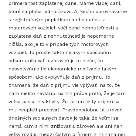
primeranosť zaplatenej dane. Máme viacej daní,
ktoré sa platia jednorázovo. Aj keď si porovnávame
s registračným poplatkom alebo daňou z
motorových vozidiel, voči cene nehnuteľnosti a
zaplatená daň z nehnuteľnosti je nepomerne
nižšia, ako je to v prípade tých motorových
vozidiel. To proste takto nejakým spôsobom
odkomunikovať a zároveň je to niečo, čo
neovplyvňuje tie ekonomické motivácie takým
spôsobom, ako ovplyvňuje daň z príjmu. To
znamená, že daň z príjmu vie vplývať na to, že
nám niekto nevstúpi na trh práce preto, že je tam
veľká pasca neaktivity. Že za ten čistý príjem sa
mu neoplatí pracovať. Pravdepodobne tá úroveň
dnešných sociálnych dávok je taká, že veľmi sa
nemá kam s nimi znižovať a zároveň ale ani neni
veľký rozdiel medzi čistým príjmom z minimálnej