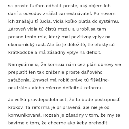
sa proste ľuďom odhaliť proste, aký objem ich
daní a odvodov znášal zamestnávateľ. Po novom
ich znášajú tí ľudia. Vidia koľko platia do systému.
Zároveň vidia tú čistú mzdu a urobil sa tam
presne tento mix, ktorý mal pozitívny vplyv na
ekonomický rast. Ale čo je dôležité, tie efekty sú
krátkodobé a má zásadný vplyv na deficit.
Nemyslíme si, že komisia nám cez plán obnovy vie
preplatiť len tak zníženie proste daňového
zaťaženia. Zmysel má robiť práve tú fiškálne-
neutrálnu alebo mierne deficitnú reformu.
Je veľká pravdepodobnosť, že to bude postupnosť
krokov. Tá reforma je pripravená, ale nie je od
komunikovaná. Rozsah je zásadný v tom, že my sa
bavíme o tom, že chceme ako keby prehodiť