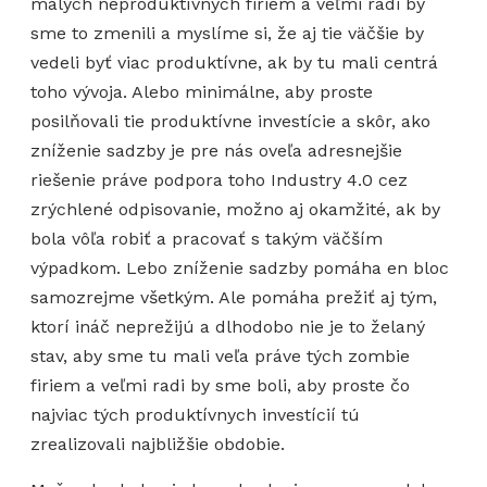
malých neproduktívnych firiem a veľmi radi by
sme to zmenili a myslíme si, že aj tie väčšie by
vedeli byť viac produktívne, ak by tu mali centrá
toho vývoja. Alebo minimálne, aby proste
posilňovali tie produktívne investície a skôr, ako
zníženie sadzby je pre nás oveľa adresnejšie
riešenie práve podpora toho Industry 4.0 cez
zrýchlené odpisovanie, možno aj okamžité, ak by
bola vôľa robiť a pracovať s takým väčším
výpadkom. Lebo zníženie sadzby pomáha en bloc
samozrejme všetkým. Ale pomáha prežiť aj tým,
ktorí ináč neprežijú a dlhodobo nie je to želaný
stav, aby sme tu mali veľa práve tých zombie
firiem a veľmi radi by sme boli, aby proste čo
najviac tých produktívnych investícií tú
zrealizovali najbližšie obdobie.