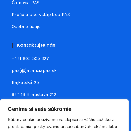
Členovia PAS
Prečo a ako vstúpiť do PAS
Osobné údaje
Kontaktujte nás
+421 905 505 327
pas(@)alianciapas.sk
Bajkalská 25
827 18 Bratislava 212
Ceníme si vaše súkromie
Prepojte sa s nami
Súbory cookie používame na zlepšenie vášho zážitku z
prehliadania, poskytovanie prispôsobených reklám alebo