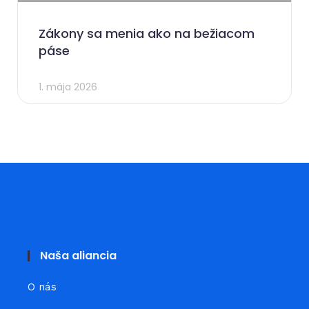
Zákony sa menia ako na bežiacom
páse
1. mája 2026
Naša aliancia
O nás