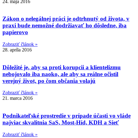
24. mája 2016
Zákon o nelegálnej práci je odtrhnutý od života, v
praxi bude nemožné dodržiavať ho dôsledne, iba
papierovo
Zobraziť článok »
28. apríla 2016
Dôležité je, aby sa proti korupcii a klientelizmu
nebojovalo iba naoko, ale aby sa reálne očistil
verejný život, po čom občania volajú
Zobraziť článok »
21. marca 2016
Podnikateľské prostredie v prípade účasti vo vláde
najviac skvalitnia SaS, Most-Híd, KDH a Sieť
Zobraziť článok »