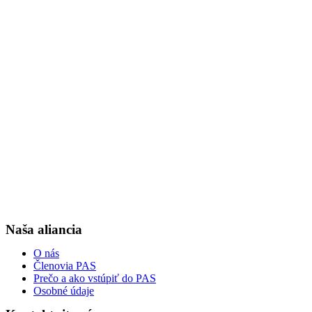
Naša aliancia
O nás
Členovia PAS
Prečo a ako vstúpiť do PAS
Osobné údaje