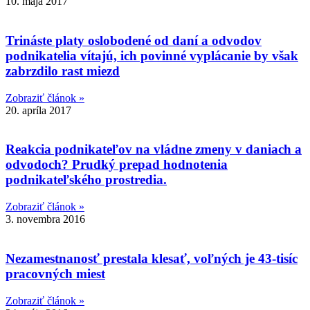
10. mája 2017
Trináste platy oslobodené od daní a odvodov
podnikatelia vítajú, ich povinné vyplácanie by však
zabrzdilo rast miezd
Zobraziť článok »
20. apríla 2017
Reakcia podnikateľov na vládne zmeny v daniach a
odvodoch? Prudký prepad hodnotenia
podnikateľského prostredia.
Zobraziť článok »
3. novembra 2016
Nezamestnanosť prestala klesať, voľných je 43-tisíc
pracovných miest
Zobraziť článok »