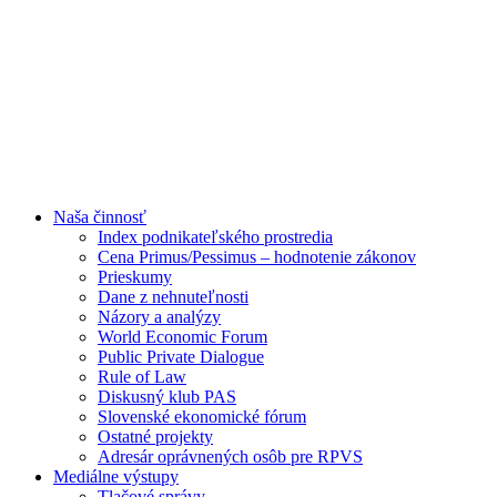
Naša činnosť
Index podnikateľského prostredia
Cena Primus/Pessimus – hodnotenie zákonov
Prieskumy
Dane z nehnuteľnosti
Názory a analýzy
World Economic Forum
Public Private Dialogue
Rule of Law
Diskusný klub PAS
Slovenské ekonomické fórum
Ostatné projekty
Adresár oprávnených osôb pre RPVS
Mediálne výstupy
Tlačové správy