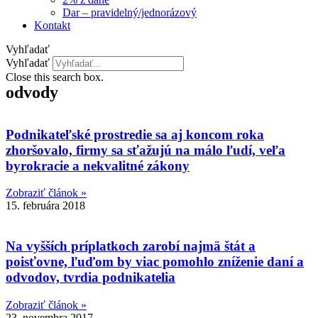
Dar – pravidelný/jednorázový
Kontakt
Vyhľadať
Vyhľadať
Close this search box.
odvody
Podnikateľské prostredie sa aj koncom roka
zhoršovalo, firmy sa sťažujú na málo ľudí, veľa
byrokracie a nekvalitné zákony
Zobraziť článok »
15. februára 2018
Na vyšších príplatkoch zarobí najmä štát a
poisťovne, ľuďom by viac pomohlo zníženie daní a
odvodov, tvrdia podnikatelia
Zobraziť článok »
23. novembra 2017