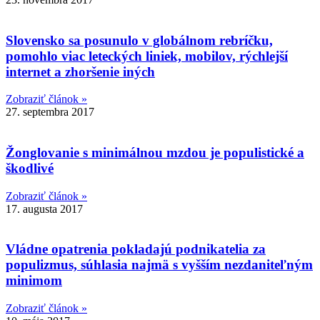
Slovensko sa posunulo v globálnom rebríčku,
pomohlo viac leteckých liniek, mobilov, rýchlejší
internet a zhoršenie iných
Zobraziť článok »
27. septembra 2017
Žonglovanie s minimálnou mzdou je populistické a
škodlivé
Zobraziť článok »
17. augusta 2017
Vládne opatrenia pokladajú podnikatelia za
populizmus, súhlasia najmä s vyšším nezdaniteľným
minimom
Zobraziť článok »