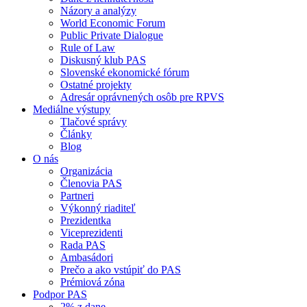
Názory a analýzy
World Economic Forum
Public Private Dialogue
Rule of Law
Diskusný klub PAS
Slovenské ekonomické fórum
Ostatné projekty
Adresár oprávnených osôb pre RPVS
Mediálne výstupy
Tlačové správy
Články
Blog
O nás
Organizácia
Členovia PAS
Partneri
Výkonný riaditeľ
Prezidentka
Viceprezidenti
Rada PAS
Ambasádori
Prečo a ako vstúpiť do PAS
Prémiová zóna
Podpor PAS
2% z dane