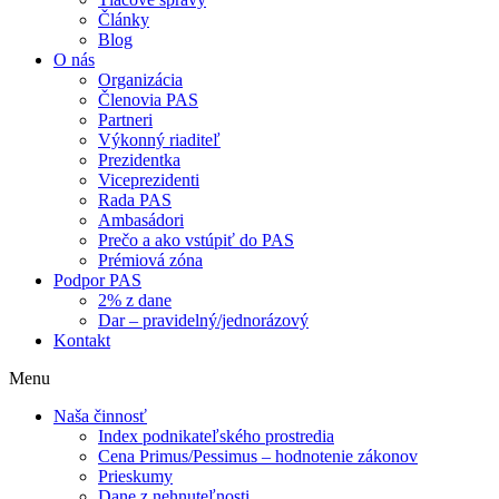
Články
Blog
O nás
Organizácia
Členovia PAS
Partneri
Výkonný riaditeľ
Prezidentka
Viceprezidenti
Rada PAS
Ambasádori
Prečo a ako vstúpiť do PAS
Prémiová zóna
Podpor PAS
2% z dane
Dar – pravidelný/jednorázový
Kontakt
Menu
Naša činnosť
Index podnikateľského prostredia
Cena Primus/Pessimus – hodnotenie zákonov
Prieskumy
Dane z nehnuteľnosti