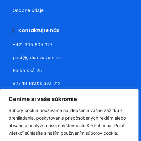
Osobné údaje
Kontaktujte nás
+421 905 505 327
pas(@)alianciapas.sk
Bajkalská 25
827 18 Bratislava 212
Ceníme si vaše súkromie
Prepojte sa s nami
Súbory cookie používame na zlepšenie vášho zážitku z
prehliadania, poskytovanie prispôsobených reklám alebo
obsahu a analýzu našej návštevnosti. Kliknutím na „Prijať
všetko“ súhlasíte s naším používaním súborov cookie.