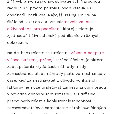
Z 11 vybraných zákonov, schválených Národnou
radou SR v prvom polroku, podnikatelia 10
ohodnotili pozitívne. Najvyšší rating +39,26 na
škále od -300 do 300 získala
novela zákona
o živnostenskom podnikaní
, ktoréj cieľom je
zjednodušiť živnostenské podnikanie v rôznych
oblastiach.
Na druhom mieste sa umiestnil
Zákon o podpore
v čase skrátenej práce
, ktorého účelom je okrem
zabezpečenia krytia časti náhrady mzdy
zamestnanca alebo náhrady platu zamestnanca v
čase, keď zamestnávateľ z dôvodu vonkajších
faktorov nemôže prideľovať zamestnancom prácu
v pôvodne dohodnutom rozsahu, aj udržanie
pracovných miest a konkurencieschopnosti
zamestnávateľov a samostatne zárobkovo činných