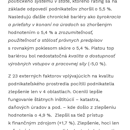
politického systému v štáte
, ktorého rating sa na
základe odpovedí podnikateľov zhoršil o 5,5 %.
Nasledujú ďalšie chronické bariéry ako
byrokracia
a prieťahy v konaní na úradoch
so zhoršeným
hodnotením o 5,4 % a
zrozumiteľnosť,
použiteľnosť a stálosť právnych predpisov
s rovnakým poklesom skóre o 5,4 %. Piatou top
bariérou bol nedostatočná
kvalita a dostupnosť
výrobných vstupov a pracovnej sily
(-5,0 %).
Z 23 externých faktorov vplývajúcich na kvalitu
podnikateľského prostredia pocítili podnikatelia
zlepšenie len v 4 oblastiach. Ocenili lepšie
fungovanie štátnych inštitúcií – katastra,
daňových úradov a pod. – kde došlo z zlepšeniu
hodnotenia o 4,9 %. Zlepšil sa tiež prístup
k finančným zdrojom (+1,7 %). Zlepšenie, hoci len