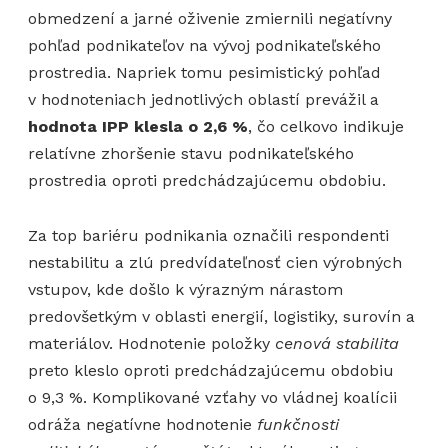
obmedzení a jarné oživenie zmiernili negatívny
pohľad podnikateľov na vývoj podnikateľského
prostredia. Napriek tomu pesimistický pohľad
v hodnoteniach jednotlivých oblastí prevážil a
hodnota IPP klesla o 2,6 %
, čo celkovo indikuje
relatívne zhoršenie stavu podnikateľského
prostredia oproti predchádzajúcemu obdobiu.
Za top bariéru podnikania označili respondenti
nestabilitu a zlú predvídateľnosť cien výrobných
vstupov, kde došlo k výrazným nárastom
predovšetkým v oblasti energií, logistiky, surovín a
materiálov. Hodnotenie položky
cenová stabilita
preto kleslo oproti predchádzajúcemu obdobiu
o 9,3 %. Komplikované vzťahy vo vládnej koalícii
odráža negatívne hodnotenie
funkčnosti