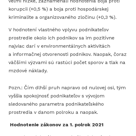
veľmi nízke, zaznamenali hodnotenia boja proti
korupcii (+0,5 %) a boja proti hospodárskej
kriminalite a organizovaného zločinu (+0,3 %).
V hodnotení vlastného vplyvu podnikateľov
prostredie okolo ich podnikov sa im pozitívne
najviac darí v environmentálnych aktivitách
a informačnej otvorenosti podnikov. Naopak, čoraz
väčšími výzvami sú rastúci počet sporov a tlak na
mzdové náklady.
Pozn.: Čím dlhší pruh napravo od nulovej osi, tým
vyššia spokojnosť podnikateľov s vývojom
sledovaného parametra podnikateľského
prostredia v danom polroku a naopak.
Hodnotenie zákonov za 1. polrok 2021