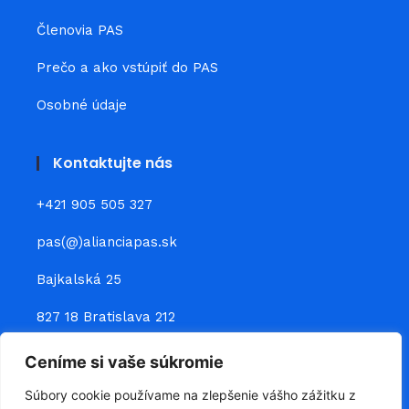
Členovia PAS
Prečo a ako vstúpiť do PAS
Osobné údaje
Kontaktujte nás
+421 905 505 327
pas(@)alianciapas.sk
Bajkalská 25
827 18 Bratislava 212
Ceníme si vaše súkromie
Prepojte sa s nami
Súbory cookie používame na zlepšenie vášho zážitku z