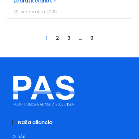
Zobraziť článok »
29. septembra 2020
1
2
3
…
9
Naša aliancia
O nás